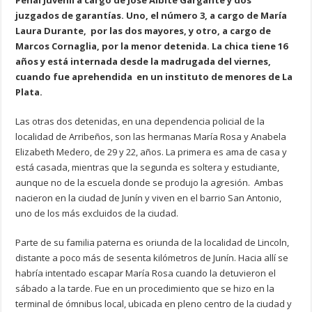
Penal Juvenil a cargo de José Albite Gargante y dos
juzgados de garantías. Uno, el número 3, a cargo de María
Laura Durante, por las dos mayores, y otro, a cargo de
Marcos Cornaglia, por la menor detenida. La chica tiene 16
años y está internada desde la madrugada del viernes,
cuando fue aprehendida en un instituto de menores de La
Plata.
Las otras dos detenidas, en una dependencia policial de la
localidad de Arribeños, son las hermanas María Rosa y Anabela
Elizabeth Medero, de 29 y 22, años. La primera es ama de casa y
está casada, mientras que la segunda es soltera y estudiante,
aunque no de la escuela donde se produjo la agresión. Ambas
nacieron en la ciudad de Junín y viven en el barrio San Antonio,
uno de los más excluidos de la ciudad.
Parte de su familia paterna es oriunda de la localidad de Lincoln,
distante a poco más de sesenta kilómetros de Junín. Hacia allí se
habría intentado escapar María Rosa cuando la detuvieron el
sábado a la tarde. Fue en un procedimiento que se hizo en la
terminal de ómnibus local, ubicada en pleno centro de la ciudad y