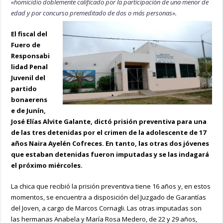
«homicidio doblemente calificado por la participación de una menor de
edad y por concurso premeditado de dos o más personas».
El fiscal del
Fuero de
Responsabi
lidad Penal
Juvenil del
partido
bonaerens
e de Junín,
José Elías Alvite Galante, dictó prisión preventiva para una
de las tres detenidas por el crimen de la adolescente de 17
años Naira Ayelén Cofreces. En tanto, las otras dos jóvenes
que estaban detenidas fueron imputadas y se las indagará
el próximo miércoles.
La chica que recibió la prisión preventiva tiene 16 años y, en estos
momentos, se encuentra a disposición del Juzgado de Garantías
del Joven, a cargo de Marcos Cornagli. Las otras imputadas son
las hermanas Anabela y María Rosa Medero, de 22 y 29 años,