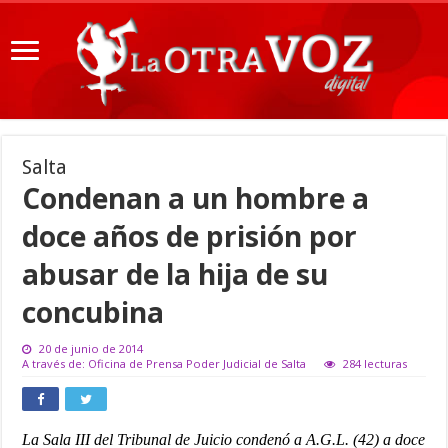
Salta
Condenan a un hombre a
doce años de prisión por
abusar de la hija de su
concubina
20 de junio de 2014
A través de: Oficina de Prensa Poder Judicial de Salta
284 lecturas
La Sala III del Tribunal de Juicio condenó a A.G.L. (42) a doce