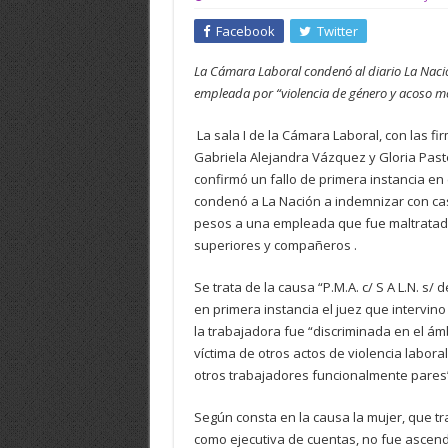
Facebook
Twitter
La Cámara Laboral condenó al diario La Naci
empleada por “violencia de género y acoso mor
La sala I de la Cámara Laboral, con las fi
Gabriela Alejandra Vázquez y Gloria Past
confirmó un fallo de primera instancia en 
condenó a La Nación a indemnizar con cas
pesos a una empleada que fue maltratad
superiores y compañeros .
Se trata de la causa “P.M.A. c/ S A L.N. s/
en primera instancia el juez que intervin
la trabajadora fue “discriminada en el ám
víctima de otros actos de violencia labora
otros trabajadores funcionalmente pares
Según consta en la causa la mujer, que 
como ejecutiva de cuentas, no fue ascend