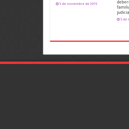
deber
5 de noviembre de 2015
famili
judicia
5 de