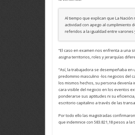
Al tiempo que explican que La Nación 
actividad con apego al cumplimiento 
referidos a la igualdad entre varones
“El caso en examen nos enfrenta a una sit
asigna territorios, roles y jerarquías dif
“Así, la trabajadora se desempeñaba en 
predominio masculino -los negocios del c
los mismos hechos, su persona devenía 
cara visible del negocio en los eventos ex
ponderarse sus aptitudes ni su eficienci
escritorio capitalino a través de las trans
Por todo ello las magistradas confirmaron
que indemnice con 583.821,18 pesos a la 