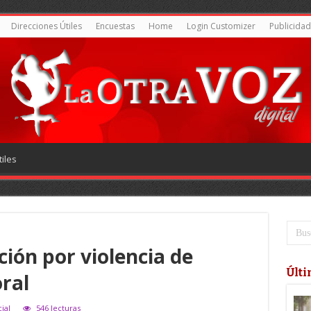
Direcciones Útiles
Encuestas
Home
Login Customizer
Publicidad
iles
ión por violencia de
Últi
ral
ial
546 lecturas