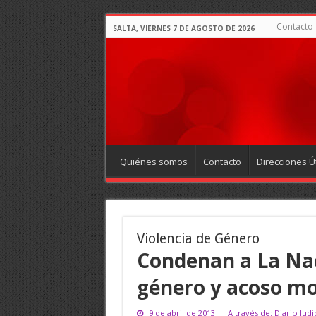
Contacto
SALTA, VIERNES 7 DE AGOSTO DE 2026
Quiénes somos
Contacto
Direcciones Út
Violencia de Género
Condenan a La Nac
género y acoso mo
9 de abril de 2013
A través de: Diario Judic