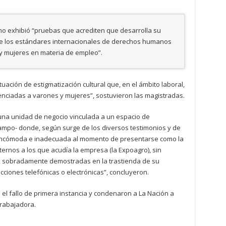
no exhibió “pruebas que acrediten que desarrolla su
de los estándares internacionales de derechos humanos
 y mujeres en materia de empleo”.
uación de estigmatización cultural que, en el ámbito laboral,
erenciadas a varones y mujeres”, sostuvieron las magistradas.
una unidad de negocio vinculada a un espacio de
ampo- donde, según surge de los diversos testimonios y de
incómoda e inadecuada al momento de presentarse como la
ternos a los que acudía la empresa (la Expoagro), sin
a, sobradamente demostradas en la trastienda de su
acciones telefónicas o electrónicas”, concluyeron.
 el fallo de primera instancia y condenaron a La Nación a
trabajadora.