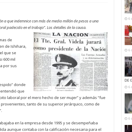
6 
ón a que indemnice con más de medio millón de pesos a una
al padecido en el trabajo”. Los detalles de la causa.
rmas de
en de Ishihara,
6 
el que se
i 600 mil
a por sus
DE 
 despido” donde
6 
o entendió que
bito laboral por el mero hecho de ser mujer” y además “fue
l provenientes, tanto de su superior jerárquico, como de
”.
6 
trabajaba en la empresa desde 1995 y se desempeñaba
ida aunque contaba con la calificación necesaria para el