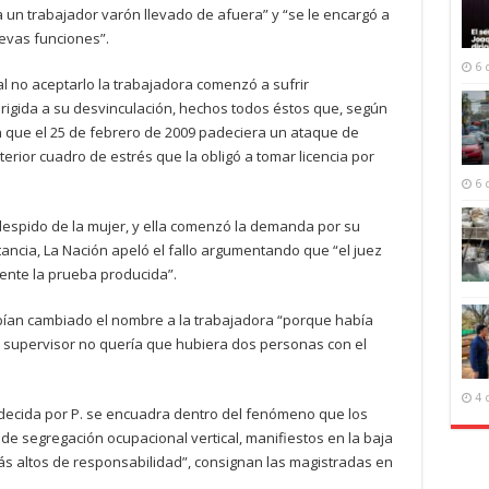
 un trabajador varón llevado de afuera” y “se le encargó a
uevas funciones”.
6 
 al no aceptarlo la trabajadora comenzó a sufrir
dirigida a su desvinculación, hechos todos éstos que, según
que el 25 de febrero de 2009 padeciera un ataque de
erior cuadro de estrés que la obligó a tomar licencia por
6 
 despido de la mujer, y ella comenzó la demanda por su
tancia, La Nación apeló el fallo argumentando que “el juez
ente la prueba producida”.
abían cambiado el nombre a la trabajadora “porque había
 supervisor no quería que hubiera dos personas con el
4 
padecida por P. se encuadra dentro del fenómeno que los
 segregación ocupacional vertical, manifiestos en la baja
ás altos de responsabilidad”, consignan las magistradas en