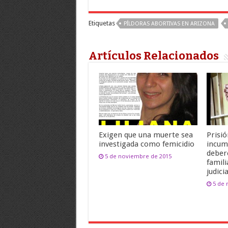
Etiquetas
PÍLDORAS ABORTIVAS EN ARIZONA
Artículos Relacionados
Exigen que una muerte sea
Prisió
investigada como femicidio
incum
deber
5 de noviembre de 2015
famili
judicia
5 de