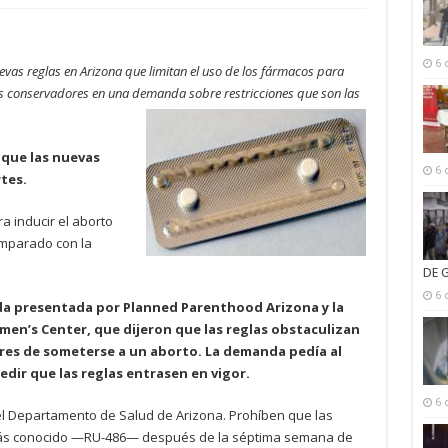
6 
uevas reglas en Arizona que limitan el uso de los fármacos para
s conservadores en una demanda sobre restricciones que son las
a que las nuevas
6 
tes.
a inducir el aborto
mparado con la
DE 
6 
da presentada por Planned Parenthood Arizona y la
men’s Center, que dijeron que las reglas obstaculizan
res de someterse a un aborto. La demanda pedía al
dir que las reglas entrasen en vigor.
6 
el Departamento de Salud de Arizona. Prohíben que las
más conocido —RU-486— después de la séptima semana de