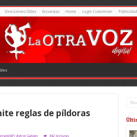
Direcciones Útiles
Encuestas
Home
Login Customizer
Publicidad
iles
ite reglas de píldoras
Últi
erald/AP/ Astrid Galván
342 lecturas