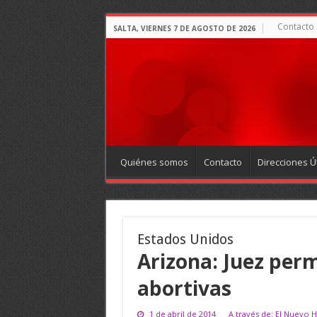
Contacto
SALTA, VIERNES 7 DE AGOSTO DE 2026
Quiénes somos
Contacto
Direcciones Út
Estados Unidos
Arizona: Juez perm
abortivas
1 de abril de 2014
A través de: El Nuevo H