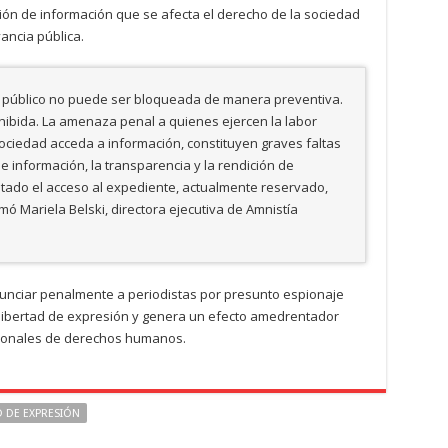
ión de información que se afecta el derecho de la sociedad
ancia pública.
és público no puede ser bloqueada de manera preventiva.
hibida. La amenaza penal a quienes ejercen la labor
sociedad acceda a información, constituyen graves faltas
n e información, la transparencia y la rendición de
itado el acceso al expediente, actualmente reservado,
ó Mariela Belski, directora ejecutiva de Amnistía
unciar penalmente a periodistas por presunto espionaje
 libertad de expresión y genera un efecto amedrentador
cionales de derechos humanos.
D DE EXPRESIÓN