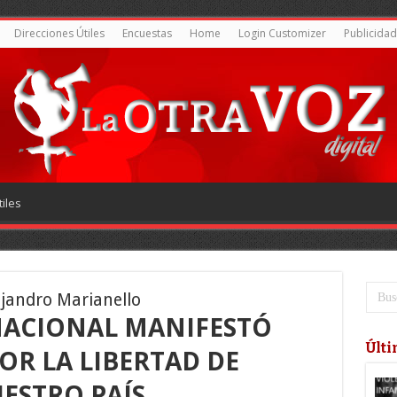
Direcciones Útiles
Encuestas
Home
Login Customizer
Publicidad
iles
lejandro Marianello
NACIONAL MANIFESTÓ
Últi
R LA LIBERTAD DE
ESTRO PAÍS