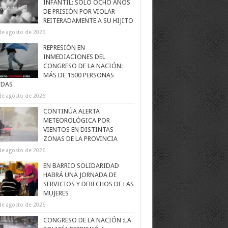
INFANTIL: SOLO OCHO AÑOS
DE PRISIÓN POR VIOLAR
REITERADAMENTE A SU HIJITO
de agosto de 2026
REPRESIÓN EN
INMEDIACIONES DEL
CONGRESO DE LA NACIÓN:
MÁS DE 1500 PERSONAS
IDAS
de agosto de 2026
CONTINÚA ALERTA
METEOROLÓGICA POR
VIENTOS EN DISTINTAS
ZONAS DE LA PROVINCIA
de agosto de 2026
EN BARRIO SOLIDARIDAD
HABRÁ UNA JORNADA DE
SERVICIOS Y DERECHOS DE LAS
MUJERES
de agosto de 2026
CONGRESO DE LA NACIÓN :LA