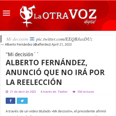
Mi decisión
pic.twitter.com/EEQBJaxDUz
— Alberto Fernández (@alferdez)
April 21, 2023
''Mi decisión´´
ALBERTO FERNÁNDEZ,
ANUNCIÓ QUE NO IRÁ POR
LA REELECCIÓN
21 de abril de 2023
A través de: Twitter
556 lecturas
A través de un video titulado «Mi decisión», el presidente afirmó