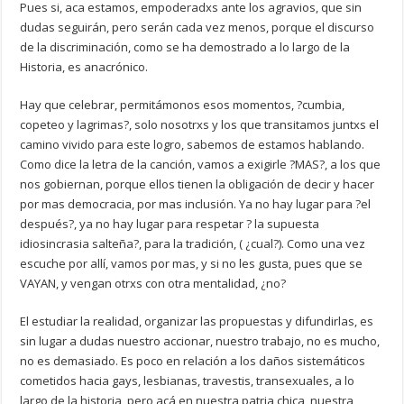
Pues si, aca estamos, empoderadxs ante los agravios, que sin
dudas seguirán, pero serán cada vez menos, porque el discurso
de la discriminación, como se ha demostrado a lo largo de la
Historia, es anacrónico.
Hay que celebrar, permitámonos esos momentos, ?cumbia,
copeteo y lagrimas?, solo nosotrxs y los que transitamos juntxs el
camino vivido para este logro, sabemos de estamos hablando.
Como dice la letra de la canción, vamos a exigirle ?MAS?, a los que
nos gobiernan, porque ellos tienen la obligación de decir y hacer
por mas democracia, por mas inclusión. Ya no hay lugar para ?el
después?, ya no hay lugar para respetar ? la supuesta
idiosincrasia salteña?, para la tradición, ( ¿cual?). Como una vez
escuche por allí, vamos por mas, y si no les gusta, pues que se
VAYAN, y vengan otrxs con otra mentalidad, ¿no?
El estudiar la realidad, organizar las propuestas y difundirlas, es
sin lugar a dudas nuestro accionar, nuestro trabajo, no es mucho,
no es demasiado. Es poco en relación a los daños sistemáticos
cometidos hacia gays, lesbianas, travestis, transexuales, a lo
largo de la historia, pero acá en nuestra patria chica, nuestra