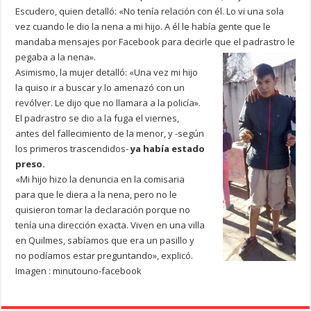
Escudero, quien detalló: «No tenía relación con él. Lo vi una sola
vez cuando le dio la nena a mi hijo. A él le había gente que le
mandaba mensajes por Facebook para decirle que el padrastro le
pegaba a la nena».
Asimismo, la mujer detalló: «Una vez mi hijo
la quiso ir a buscar y lo amenazó con un
revólver. Le dijo que no llamara a la policía».
El padrastro se dio a la fuga el viernes,
antes del fallecimiento de la menor, y -según
los primeros trascendidos-
ya había estado
preso.
«Mi hijo hizo la denuncia en la comisaria
para que le diera a la nena, pero no le
quisieron tomar la declaración porque no
tenía una dirección exacta. Viven en una villa
en Quilmes, sabíamos que era un pasillo y
no podíamos estar preguntando», explicó.
Imagen : minutouno-facebook