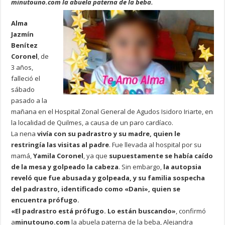
minutouno.com la abuela paterna de la beba.
Alma
Jazmín
Benítez
Coronel
, de
3 años,
falleció el
sábado
pasado a la
mañana en el Hospital Zonal General de Agudos Isidoro Iriarte, en
la localidad de Quilmes, a causa de un paro cardíaco.
La nena
vivía con su padrastro y su madre, quien le
restringía las visitas al padre
. Fue llevada al hospital por su
mamá,
Yamila Coronel
, ya que
supuestamente se había caído
de la mesa y golpeado la cabeza
. Sin embargo,
la autopsia
reveló que fue abusada y golpeada, y su familia sospecha
del padrastro, identificado como «Dani», quien se
encuentra prófugo.
«El padrastro está prófugo. Lo están buscando»
, confirmó
a
minutouno.com
la abuela paterna de la beba, Alejandra