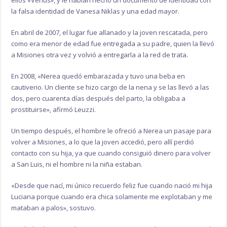
ellos «Venus», y le habían hecho un documento de identidad con
la falsa identidad de Vanesa Niklas y una edad mayor.
En abril de 2007, el lugar fue allanado y la joven rescatada, pero
como era menor de edad fue entregada a su padre, quien la llevó
a Misiones otra vez y volvió a entregarla a la red de trata.
En 2008, «Nerea quedó embarazada y tuvo una beba en
cautiverio. Un cliente se hizo cargo de la nena y se las llevó a las
dos, pero cuarenta días después del parto, la obligaba a
prostituirse», afirmó Leuzzi.
Un tiempo después, el hombre le ofreció a Nerea un pasaje para
volver a Misiones, a lo que la joven accedió, pero allí perdió
contacto con su hija, ya que cuando consiguió dinero para volver
a San Luis, ni el hombre ni la niña estaban.
«Desde que nací, mi único recuerdo feliz fue cuando nació mi hija
Luciana porque cuando era chica solamente me explotaban y me
mataban a palos», sostuvo.