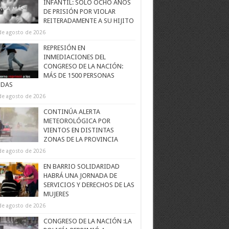
INFANTIL: SOLO OCHO AÑOS
DE PRISIÓN POR VIOLAR
REITERADAMENTE A SU HIJITO
de agosto de 2026
REPRESIÓN EN
INMEDIACIONES DEL
CONGRESO DE LA NACIÓN:
MÁS DE 1500 PERSONAS
IDAS
de agosto de 2026
CONTINÚA ALERTA
METEOROLÓGICA POR
VIENTOS EN DISTINTAS
ZONAS DE LA PROVINCIA
de agosto de 2026
EN BARRIO SOLIDARIDAD
HABRÁ UNA JORNADA DE
SERVICIOS Y DERECHOS DE LAS
MUJERES
de agosto de 2026
CONGRESO DE LA NACIÓN :LA