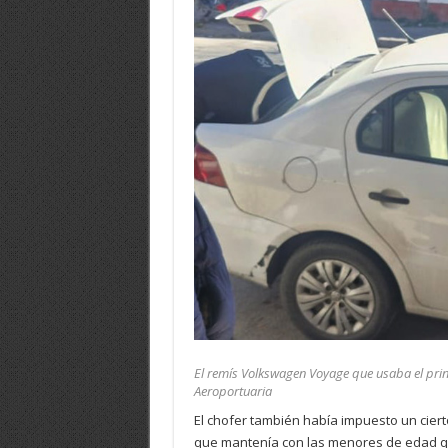
El remís Volkswagen Voyage que usaba el princ
Aeroportuaria
El chofer también había impuesto un ciert
que mantenía con las menores de edad que