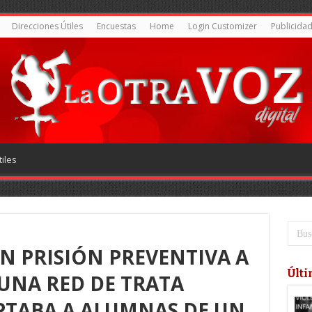
Direcciones Útiles
Encuestas
Home
Login Customizer
Publicida
iles
N PRISIÓN PREVENTIVA A
Últi
UNA RED DE TRATA
PTABA A ALUMNAS DE UN