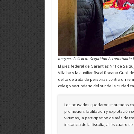
Imagen : Policía de Seguridad Aeroportuaria-
El juez federal de Garantías N°1 de Salta, 
Villalba y la auxiliar fiscal Roxana Gual, de
delito de trata de personas contra un re
colegio secundario del sur de la ciudad c
Los acusados quedaron imputados com
promoción, facilitación y explotación 
víctimas, la participación de más de 
instancia de la fiscalía, a los cuatro se