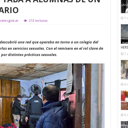
ARIO
7 
scales.gob.ar
213 lecturas
o descubrió una red que operaba en torno a un colegio del
HER
as en servicios sexuales. Con el remisero en el rol clave de
por distintas prácticas sexuales.
7 
6 
6 