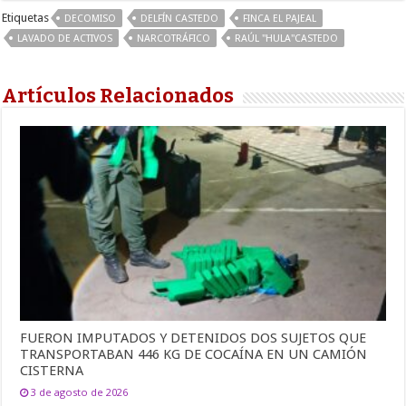
Etiquetas
DECOMISO
DELFÍN CASTEDO
FINCA EL PAJEAL
LAVADO DE ACTIVOS
NARCOTRÁFICO
RAÚL ''HULA''CASTEDO
Artículos Relacionados
FUERON IMPUTADOS Y DETENIDOS DOS SUJETOS QUE
TRANSPORTABAN 446 KG DE COCAÍNA EN UN CAMIÓN
CISTERNA
3 de agosto de 2026