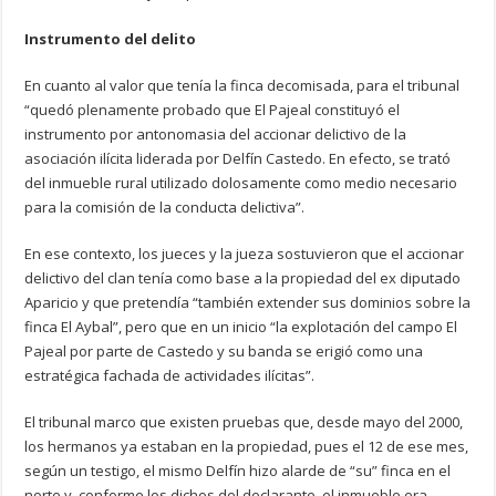
Instrumento del delito
En cuanto al valor que tenía la finca decomisada, para el tribunal
“quedó plenamente probado que El Pajeal constituyó el
instrumento por antonomasia del accionar delictivo de la
asociación ilícita liderada por Delfín Castedo. En efecto, se trató
del inmueble rural utilizado dolosamente como medio necesario
para la comisión de la conducta delictiva”.
En ese contexto, los jueces y la jueza sostuvieron que el accionar
delictivo del clan tenía como base a la propiedad del ex diputado
Aparicio y que pretendía “también extender sus dominios sobre la
finca El Aybal”, pero que en un inicio “la explotación del campo El
Pajeal por parte de Castedo y su banda se erigió como una
estratégica fachada de actividades ilícitas”.
El tribunal marco que existen pruebas que, desde mayo del 2000,
los hermanos ya estaban en la propiedad, pues el 12 de ese mes,
según un testigo, el mismo Delfín hizo alarde de “su” finca en el
norte y, conforme los dichos del declarante, el inmueble era