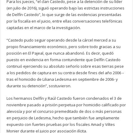
Para los jueces, “el clan Castedo, pese a la detención de su líder
(en julio de 2016), siguió operando bajo las estrictas instrucciones
de Delfín Castedo”, lo que surge de las evidencias presentadas
por la fiscalía en el juicio, entre ellas conversaciones telefónicas
captadas en el marco de la investigación.
“Castedo pudo seguir operando desde la cárcel merced a su
propio financiamiento económico, pero sobre todo gracias a su
posición en El Pajeal, que nunca abandonó. Es decir, quedó
puesto en evidencia en forma contundente que Delfín Castedo
continuó ejerciendo su absoluto señorío sobre esas tierras pese
a los pedidos de captura en su contra desde fines del año 2006 –
tras el homicidio de Liliana Ledesma en septiembre de 2006- y
durante su detención”, sostuvieron.
Los hermanos Delfín y Raúl Castedo fueron condenados el 3 de
noviembre pasado a prisión perpetua por homicidio calificado por
alevosía y por el concurso premeditado de dos o más personas
en perjuicio de Ledesma, hecho que también fue ampliamente
expuesto con fuertes pruebas por los fiscales Amad y Viltes
Monier durante el juicio por asociación ilícita.