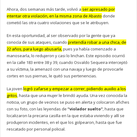
Ahora, dos semanas más tarde, volvió a
ser apresado por
intentar otra violación, en la misma zona de Abasto
donde
cometió las otra cuatro violaciones que se le atribuyen.
En esta oportunidad, al ser observado por la gente que ya
conocía de sus ataques, cuando
pretendía robar a una chica, de
22 años, para luego abusarla,
pues ya había comenzado a
manosearla, lo redujeron y casi lo linchan. Este episodio ocurrió
en la calle 183 entre 38 y 39, cuando Osvaldo Sequeira interceptó
a su víctima, la amenazó con una navaja y luego de provocarle
cortes en sus piernas, le quitó sus pertenencias.
La joven
logró zafarse y empezar a correr, pidiendo auxilio a los
gritos
, hasta que una mujer le brindó ayuda. Una vez conocida la
noticia, un grupo de vecinos se puso en alerta y colocaron afiches
con su foto, con las leyendas de
“violador suelto”
, hasta que
localizaron la precaria casilla en la que estaba viviendo y allí se
produjeron incidentes, en el que los golpearon, hasta que fue
rescatado por personal policial.