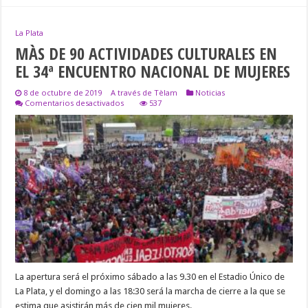
La Plata
MÀS DE 90 ACTIVIDADES CULTURALES EN
EL 34ª ENCUENTRO NACIONAL DE MUJERES
8 de octubre de 2019
A través de Tèlam
Noticias
en
Comentarios desactivados
537
MÀS
DE
90
ACTIVIDADES
CULTURALES
EN
EL
34ª
ENCUENTRO
NACIONAL
DE
MUJERES
La apertura será el próximo sábado a las 9.30 en el Estadio Único de
La Plata, y el domingo a las 18:30 será la marcha de cierre a la que se
estima que asistirán más de cien mil mujeres.