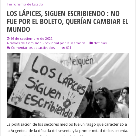
Terrorismo de Estado
LOS LÁPICES, SIGUEN ESCRIBIENDO : NO
FUE POR EL BOLETO, QUERÍAN CAMBIAR EL
MUNDO
16 de septiembre de 2022
A través de Comisión Provincial por la Memoria
Noticias
en
Comentarios desactivados
621
LOS
LÁPICES,
SIGUEN
ESCRIBIENDO
:
NO
FUE
POR
EL
BOLETO,
QUERÍAN
CAMBIAR
EL
MUNDO
La politización de los sectores medios fue un rasgo que caracterizó a
la Argentina de la década del sesenta y la primer mitad de los setenta.