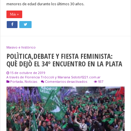
menores de edad durante los últimos 30 años.
Más »
Masivo e històrico
POLÌTICA,DEBATE Y FIESTA FEMINISTA:
QUÈ DEJÒ EL 34º ENCUENTRO EN LA PLATA
15 de octubre de 2019
A través de Florencia Tróccoli y Mariana Sidoti/0221.com.ar
en
Portada
,
Noticias
Comentarios desactivados
937
POLÌTICA,DEBATE
Y
FIESTA
FEMINISTA:
QUÈ
DEJÒ
EL
34º
ENCUENTRO
EN
LA