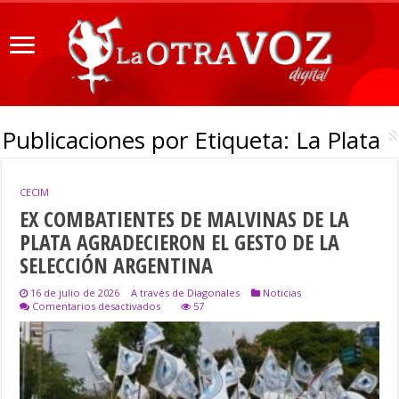
Publicaciones por Etiqueta:
La Plata
CECIM
EX COMBATIENTES DE MALVINAS DE LA
PLATA AGRADECIERON EL GESTO DE LA
SELECCIÓN ARGENTINA
16 de julio de 2026
A través de Diagonales
Noticias
en
Comentarios desactivados
57
EX
COMBATIENTES
DE
MALVINAS
DE
LA
PLATA