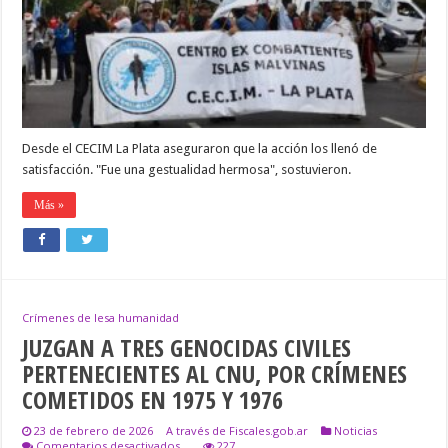
AGRADECIERON
EL
GESTO
DE
LA
SELECCIÓN
ARGENTINA
Desde el CECIM La Plata aseguraron que la acción los llenó de
satisfacción. "Fue una gestualidad hermosa", sostuvieron.
Más »
Crímenes de lesa humanidad
JUZGAN A TRES GENOCIDAS CIVILES
PERTENECIENTES AL CNU, POR CRÍMENES
COMETIDOS EN 1975 Y 1976
23 de febrero de 2026
A través de Fiscales.gob.ar
Noticias
en
Comentarios desactivados
227