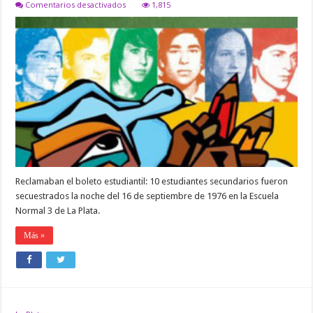
en
Comentarios desactivados
1,815
RECORDAMOS
UN
NUEVO
ANIVERSARIO
DE
«LA
NOCHE
DE
LOS
LÁPICES»
Reclamaban el boleto estudiantil: 10 estudiantes secundarios fueron
secuestrados la noche del 16 de septiembre de 1976 en la Escuela
Normal 3 de La Plata.
Más »