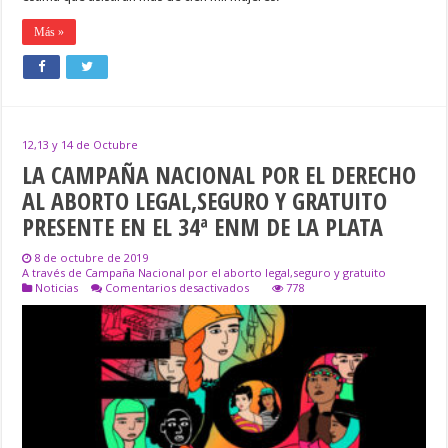
Más »
12,13 y 14 de Octubre
LA CAMPAÑA NACIONAL POR EL DERECHO
AL ABORTO LEGAL,SEGURO Y GRATUITO
PRESENTE EN EL 34ª ENM DE LA PLATA
8 de octubre de 2019
A través de Campaña Nacional por el aborto legal,seguro y gratuito
en
Noticias
Comentarios desactivados
778
LA
CAMPAÑA
NACIONAL
POR
EL
DERECHO
AL
ABORTO
LEGAL,SEGURO
Y