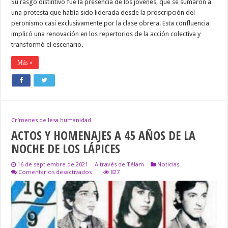
Su rasgo distintivo fue la presencia de los jóvenes, que se sumaron a
una protesta que había sido liderada desde la proscripción del
peronismo casi exclusivamente por la clase obrera. Esta confluencia
implicó una renovación en los repertorios de la acción colectiva y
transformó el escenario.
Más »
Crímenes de lesa humanidad
ACTOS Y HOMENAJES A 45 AÑOS DE LA
NOCHE DE LOS LÁPICES
16 de septiembre de 2021
A través de Télam
Noticias
en
Comentarios desactivados
827
ACTOS
Y
HOMENAJES
A
45
AÑOS
DE