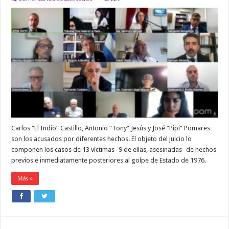
JUZGAN
A
TRES
GENOCIDAS
CIVILES
PERTENECIENTES
AL
CNU,
POR
CRÍMENES
COMETIDOS
EN
1975
Y
1976
Carlos “El Indio” Castillo, Antonio “Tony” Jesús y José “Pipi” Pomares
son los acusados por diferentes hechos. El objeto del juicio lo
componen los casos de 13 víctimas -9 de ellas, asesinadas- de hechos
previos e inmediatamente posteriores al golpe de Estado de 1976.
Más »