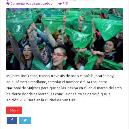
en
Comentarios desactivados
718
EL
35
ªENCUENTRO
NACIONAL
DE
MUJERES,
SERÀ
EN
SAN
LUIS
Mujeres, indígenas, trans y travestis de todo el país buscarán hoy,
aplausómetro mediante, cambiar el nombre del 34 Encuentro
Nacional de Mujeres para que se las incluya en él, en el marco del acto
de cierre donde se leerán las conclusiones. Ya se decidió que la
edición 2020 será en la ciudad de San Luis.
Más »