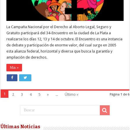
GRATUITO
PRESENTE
EN
EL
34ª
ENM
La Campaña Nacional por el Derecho al Aborto Legal, Seguro y
DE
LA
Gratuito participará del 34-Encuentro en la ciudad de La Plata a
PLATA
realizarse los días 12, 13 y 14 de octubre. El Encuentro es una instancia
de debate y participación de enorme valor, del cual surge en 2005
esta alianza federal, horizontal y diversa que busca la garantía y
ampliación de derechos.
Más »
1
2
3
4
5
»
...
Último »
Página 1 de 6
Últimas Noticias