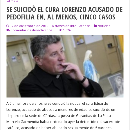
La Plata
SE SUICIDÒ EL CURA LORENZO ACUSADO DE
PEDOFILIA EN, AL MENOS, CINCO CASOS
17 de diciembre de 2019
A través de InfoPlatense
Noticias
en
Comentarios desactivados
1,026
SE
SUICIDÒ
EL
CURA
LORENZO
ACUSADO
DE
PEDOFILIA
EN,
AL
MENOS,
CINCO
CASOS
A última hora de anoche se conoció la notica: el cura Eduardo
Lorenzo, acusado de abusos a menores de edad se suicidó de un
disparo en la sede de Cáritas. La jueza de Garantías de La Plata
Marcela Garmendia había ordenado ayer la detención del sacerdote
católico, acusado de haber abusado sexualmente de 5 varones