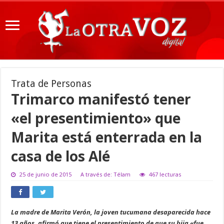
Trata de Personas
Trimarco manifestó tener
«el presentimiento» que
Marita está enterrada en la
casa de los Alé
25 de junio de 2015
A través de: Télam
467 lecturas
La madre de Marita Verón, la joven tucumana desaparecida hace
13 años, afirmó que tiene el presentimiento de que su hija «fue