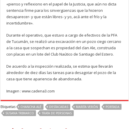
«pienso y reflexiono en el papel de la Justicia, que aún no dicta
sentencia firme para los sinvergüenzas que la hicieron
desaparecer- y que están libres- y yo, acá ante el frío y la
incertidumbre».
Durante el operativo, que estuvo a cargo de efectivos de la PFA
de Tucumán, se realizó una excavación en un pozo ciego cercano
a la casa que sospechan es propiedad del clan Ale, construida
con placas en un lote del Club Naútico de Santiago del Estero.
De acuerdo a la inspección realizada, se estima que llevarán
alrededor de diez días las tareas para desagotar el pozo de la
casa que tiene apariencia de abandonada.
Imagen : www.cadena3.com
Etiquetas
CHANCHA ALÉ
DESTACADAS
MARITA VERÓN
PORTADA
SUSANA TRIMARCO
TRATA DE PERSONAS