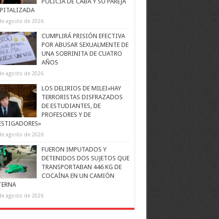
POLICÍA DE CABA Y SU PAREJA
PITALIZADA
de agosto de 2026
CUMPLIRÁ PRISIÓN EFECTIVA
POR ABUSAR SEXUALMENTE DE
UNA SOBRINITA DE CUATRO
AÑOS
de agosto de 2026
LOS DELIRIOS DE MILEI»HAY
TERRORISTAS DISFRAZADOS
DE ESTUDIANTES, DE
PROFESORES Y DE
ESTIGADORES»
de agosto de 2026
FUERON IMPUTADOS Y
DETENIDOS DOS SUJETOS QUE
TRANSPORTABAN 446 KG DE
COCAÍNA EN UN CAMIÓN
TERNA
de agosto de 2026