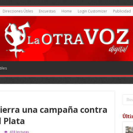
Direcciones Útiles
Encuestas
Home
Login Customizer
Publicidad
iles
cierra una campaña contra
Últi
l Plata
418 lecturas