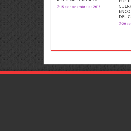
FUE I
CUER
15 de noviembre de 2018
ENCO
DEL 
20 de