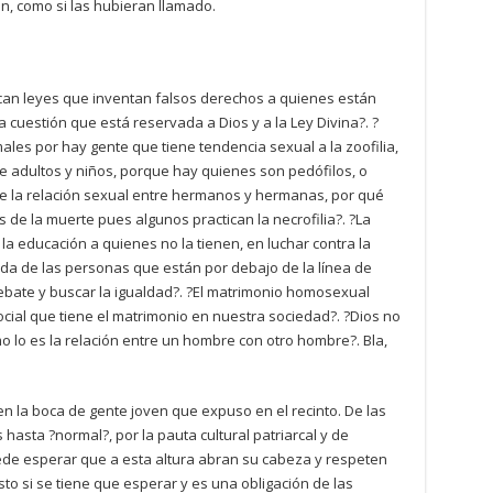
ron, como si las hubieran llamado.
uscan leyes que inventan falsos derechos a quienes están
a cuestión que está reservada a Dios y a la Ley Divina?. ?
les por hay gente que tiene tendencia sexual a la zoofilia,
e adultos y niños, porque hay quienes son pedófilos, o
 la relación sexual entre hermanos y hermanas, por qué
de la muerte pues algunos practican la necrofilia?. ?La
la educación a quienes no la tienen, en luchar contra la
vida de las personas que están por debajo de la línea de
bate y buscar la igualdad?. ?El matrimonio homosexual
social que tiene el matrimonio en nuestra sociedad?. ?Dios no
lo es la relación entre un hombre con otro hombre?. Bla,
n la boca de gente joven que expuso en el recinto. De las
hasta ?normal?, por la pauta cultural patriarcal y de
ede esperar que a esta altura abran su cabeza y respeten
to si se tiene que esperar y es una obligación de las