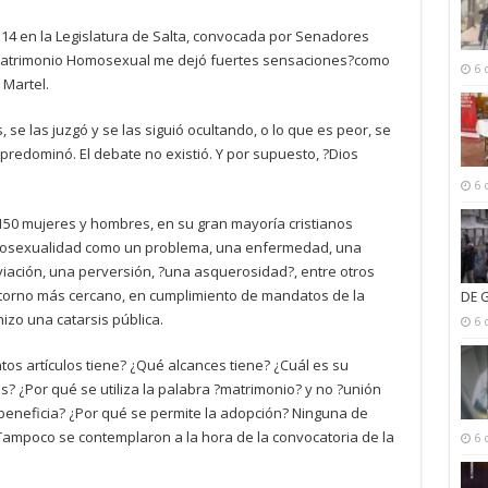
 14 en la Legislatura de Salta, convocada por Senadores
 Matrimonio Homosexual me dejó fuertes sensaciones?como
6 
 Martel.
 se las juzgó y se las siguió ocultando, o lo que es peor, se
predominó. El debate no existió. Y por supuesto, ?Dios
6 
150 mujeres y hombres, en su gran mayoría cristianos
mosexualidad como un problema, una enfermedad, una
iación, una perversión, ?una asquerosidad?, entre otros
entorno más cercano, en cumplimiento de mandatos de la
DE 
hizo una catarsis pública.
6 
tos artículos tiene? ¿Qué alcances tiene? ¿Cuál es su
s? ¿Por qué se utiliza la palabra ?matrimonio? y no ?unión
s beneficia? ¿Por qué se permite la adopción? Ninguna de
 Tampoco se contemplaron a la hora de la convocatoria de la
6 