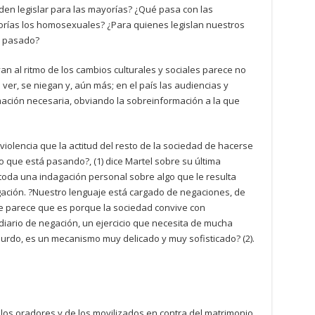
den legislar para las mayorías? ¿Qué pasa con las
rías los homosexuales? ¿Para quienes legislan nuestros
l pasado?
an al ritmo de los cambios culturales y sociales parece no
 ver, se niegan y, aún más; en el país las audiencias y
ación necesaria, obviando la sobreinformación a la que
violencia que la actitud del resto de la sociedad de hacerse
o que está pasando?, (1) dice Martel sobre su última
toda una indagación personal sobre algo que le resulta
egación. ?Nuestro lenguaje está cargado de negaciones, de
me parece que es porque la sociedad convive con
diario de negación, un ejercicio que necesita de mucha
burdo, es un mecanismo muy delicado y muy sofisticado? (2).
los oradores y de los movilizados en contra del matrimonio