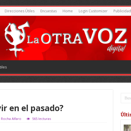
Direcciones Útiles
Encuestas
Home
Login Customizer
Publicidad
iles
vir en el pasado?
Últi
u Rocha Alfaro
565 lecturas