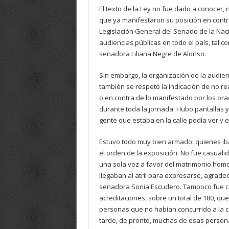
El texto de la Ley no fue dado a conocer, 
que ya manifestaron su posición en contr
Legislación General del Senado de la Naci
audiencias públicas en todo el país, tal c
senadora Liliana Negre de Alonso.
Sin embargo, la organización de la audien
también se respetó la indicación de no re
o en contra de lo manifestado por los or
durante toda la jornada. Hubo pantallas y s
gente que estaba en la calle podía ver y e
Estuvo todo muy bien armado: quienes iba
el orden de la exposición. No fue casua
una sola voz a favor del matrimonio hom
llegaban al atril para expresarse, agradecí
senadora Sonia Escudero. Tampoco fue cas
acreditaciones, sobre un total de 180, que
personas que no habían concurrido a la c
tarde, de pronto, muchas de esas persona