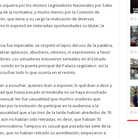
ni siquiera por los mismos Legisladores Nacionales por Salta
a de la normativa; y mucho menos por la Comisión de
ón, que tiene a su cargo la realización de diversas
6 
omo lo expresó en reiteradas oportunidades su titular, la
cia fue impecable, se respetó el lapso del uso de la palabra,
alizar aplausos, abucheos, vitoreos, ni expresiones a favor
6 
adores. Los senadores estuvieron sentados en el Estrado
onido en la puerta principal del Palacio Legislativo, así la
scuchar todo lo que ocurría en el recinto.
n a escuchar, quienes iban a exponer, lo qué iban a decir y
lidad que hasta pasado el mediodía no se haya escuchado
osexual. No fue casualidad que muchos oradores que
an por la invitación de participar en la audiencia a la
ualidad que a las tres de la tarde habían alrededor de 70
4 
 aún no habían sido retiradas; es decir, que habían 70
onvocatoria. Tampoco es casual que pasada las siete de la
s, que no habían retirado su acreditación, empezaron a