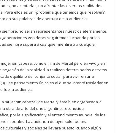
des, no aceptarlas, no afrontar las diversas realidades.
cia. Para ellos es un ?problema que tenemos que resolver?,
ero en sus palabras de apertura de la audiencia.
ra siempre, no serán representantes nuestros eternamente.
las generaciones venideras seguiremos luchando por los
ad siempre supera a cualquier mentira o a cualquier
 mujer sin cabeza, como el film de Martel pero en vivo y en
la negación de la realidad la realizan determinados estratos
ado equilibrio del conjunto social, para vivir en una
3). Ese pensamiento único es el que se intentó trasladar en
o fue la audiencia.
 ?La mujer sin cabeza? de Martel y ésta bien organizada ?
una obra de arte del cine argentino, reconocida
ica, por la significación y el entendimiento mundial de los
ones sociales. La audiencia de ayer sólo fue una
pos culturales y sociales se llevará puesto, cuando algún