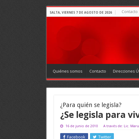
Contacto
SALTA, VIERNES 7 DE AGOSTO DE 2026
Quiénes somos
Contacto
Direcciones Út
¿Para quién se legisla?
¿Se legisla para vi
16 de junio de 2010
A través de: Lic. Mar
Facebook
Twitter