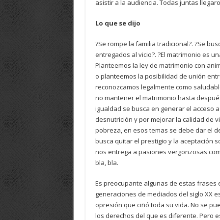
asistir a la audiencia. Todas juntas llega
Lo que se dijo
?Se rompe la familia tradicional?. ?Se b
entregados al vicio?. ?El matrimonio es un
Planteemos la ley de matrimonio con anima
o planteemos la posibilidad de unión entr
reconozcamos legalmente como saludable
no mantener el matrimonio hasta después 
igualdad se busca en generar el acceso a 
desnutrición y por mejorar la calidad de 
pobreza, en esos temas se debe dar el de
busca quitar el prestigio y la aceptación 
nos entrega a pasiones vergonzosas como 
bla, bla.
Es preocupante algunas de estas frases e
generaciones de mediados del siglo XX es 
opresión que ciñó toda su vida. No se pu
los derechos del que es diferente. Pero es