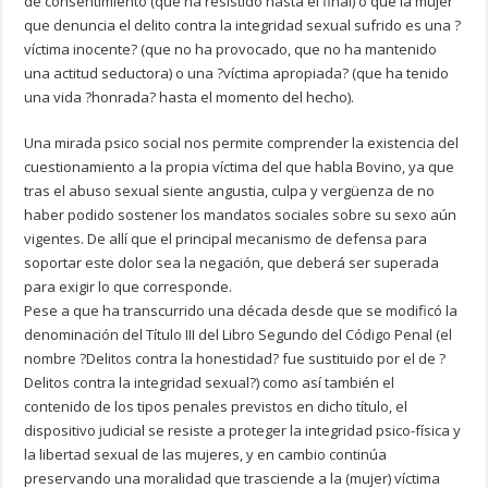
de consentimiento (que ha resistido hasta el final) o que la mujer
que denuncia el delito contra la integridad sexual sufrido es una ?
víctima inocente? (que no ha provocado, que no ha mantenido
una actitud seductora) o una ?víctima apropiada? (que ha tenido
una vida ?honrada? hasta el momento del hecho).
Una mirada psico social nos permite comprender la existencia del
cuestionamiento a la propia víctima del que habla Bovino, ya que
tras el abuso sexual siente angustia, culpa y vergüenza de no
haber podido sostener los mandatos sociales sobre su sexo aún
vigentes. De allí que el principal mecanismo de defensa para
soportar este dolor sea la negación, que deberá ser superada
para exigir lo que corresponde.
Pese a que ha transcurrido una década desde que se modificó la
denominación del Título III del Libro Segundo del Código Penal (el
nombre ?Delitos contra la honestidad? fue sustituido por el de ?
Delitos contra la integridad sexual?) como así también el
contenido de los tipos penales previstos en dicho título, el
dispositivo judicial se resiste a proteger la integridad psico-física y
la libertad sexual de las mujeres, y en cambio continúa
preservando una moralidad que trasciende a la (mujer) víctima