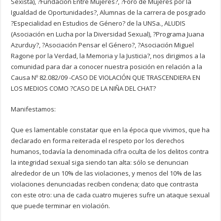
Sexista), ?Fundación Entre Mujeres?, ?Foro de Mujeres por la
Igualdad de Oportunidades?, Alumnas de la carrera de posgrado
?Especialidad en Estudios de Género? de la UNSa., ALUDIS
(Asociación en Lucha por la Diversidad Sexual), ?Programa Juana
Azurduy?, ?Asociación Pensar el Género?, ?Asociación Miguel
Ragone por la Verdad, la Memoria y la Justicia?, nos dirigimos a la
comunidad para dar a conocer nuestra posición en relación a la
Causa Nº 82.082/09 -CASO DE VIOLACIÓN QUE TRASCENDIERA EN
LOS MEDIOS COMO ?CASO DE LA NIÑA DEL CHAT?
Manifestamos:
Que es lamentable constatar que en la época que vivimos, que ha
declarado en forma reiterada el respeto por los derechos
humanos, todavía la denominada cifra oculta de los delitos contra
la integridad sexual siga siendo tan alta: sólo se denuncian
alrededor de un 10% de las violaciones, y menos del 10% de las
violaciones denunciadas reciben condena; dato que contrasta
con este otro: una de cada cuatro mujeres sufre un ataque sexual
que puede terminar en violación.