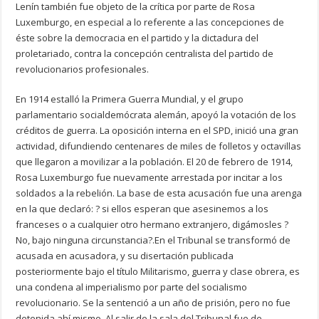
Lenín también fue objeto de la crítica por parte de Rosa
Luxemburgo, en especial a lo referente a las concepciones de
éste sobre la democracia en el partido y la dictadura del
proletariado, contra la concepción centralista del partido de
revolucionarios profesionales.
En 1914 estalló la Primera Guerra Mundial, y el grupo
parlamentario socialdemócrata alemán, apoyó la votación de los
créditos de guerra. La oposición interna en el SPD, inició una gran
actividad, difundiendo centenares de miles de folletos y octavillas
que llegaron a movilizar a la población. El 20 de febrero de 1914,
Rosa Luxemburgo fue nuevamente arrestada por incitar a los
soldados a la rebelión. La base de esta acusación fue una arenga
en la que declaró: ? si ellos esperan que asesinemos a los
franceses o a cualquier otro hermano extranjero, digámosles ?
No, bajo ninguna circunstancia?.En el Tribunal se transformó de
acusada en acusadora, y su disertación publicada
posteriormente bajo el título Militarismo, guerra y clase obrera, es
una condena al imperialismo por parte del socialismo
revolucionario. Se la sentenció a un año de prisión, pero no fue
detenida ahí mismo. Al salir de la sala del Tribunal fue de