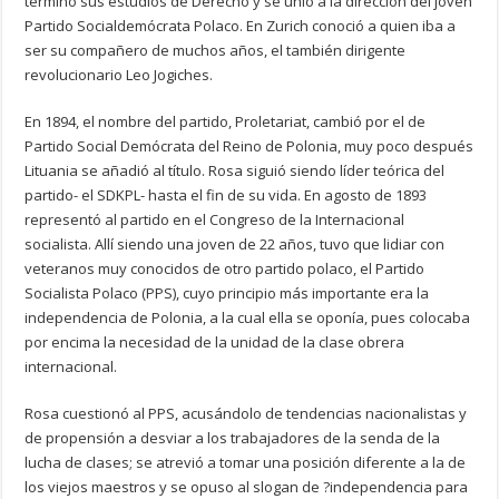
terminó sus estudios de Derecho y se unió a la dirección del joven
Partido Socialdemócrata Polaco. En Zurich conoció a quien iba a
ser su compañero de muchos años, el también dirigente
revolucionario Leo Jogiches.
En 1894, el nombre del partido, Proletariat, cambió por el de
Partido Social Demócrata del Reino de Polonia, muy poco después
Lituania se añadió al título. Rosa siguió siendo líder teórica del
partido- el SDKPL- hasta el fin de su vida. En agosto de 1893
representó al partido en el Congreso de la Internacional
socialista. Allí siendo una joven de 22 años, tuvo que lidiar con
veteranos muy conocidos de otro partido polaco, el Partido
Socialista Polaco (PPS), cuyo principio más importante era la
independencia de Polonia, a la cual ella se oponía, pues colocaba
por encima la necesidad de la unidad de la clase obrera
internacional.
Rosa cuestionó al PPS, acusándolo de tendencias nacionalistas y
de propensión a desviar a los trabajadores de la senda de la
lucha de clases; se atrevió a tomar una posición diferente a la de
los viejos maestros y se opuso al slogan de ?independencia para