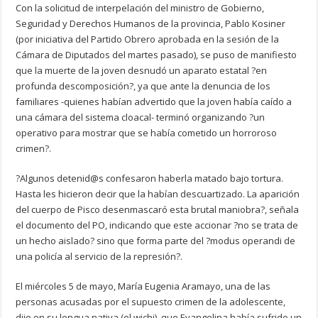
Con la solicitud de interpelación del ministro de Gobierno,
Seguridad y Derechos Humanos de la provincia, Pablo Kosiner
(por iniciativa del Partido Obrero aprobada en la sesión de la
Cámara de Diputados del martes pasado), se puso de manifiesto
que la muerte de la joven desnudó un aparato estatal ?en
profunda descomposición?, ya que ante la denuncia de los
familiares -quienes habían advertido que la joven había caído a
una cámara del sistema cloacal- terminó organizando ?un
operativo para mostrar que se había cometido un horroroso
crimen?.
?Algunos detenid@s confesaron haberla matado bajo tortura.
Hasta les hicieron decir que la habían descuartizado. La aparición
del cuerpo de Pisco desenmascaró esta brutal maniobra?, señala
el documento del PO, indicando que este accionar ?no se trata de
un hecho aislado? sino que forma parte del ?modus operandi de
una policía al servicio de la represión?.
El miércoles 5 de mayo, María Eugenia Aramayo, una de las
personas acusadas por el supuesto crimen de la adolescente,
dijo en su lengua nativa (el wichi), que Evangelina había sufrido un