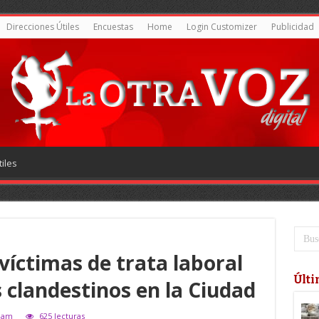
Direcciones Útiles
Encuestas
Home
Login Customizer
Publicidad
iles
víctimas de trata laboral
Últi
s clandestinos en la Ciudad
élam
625 lecturas