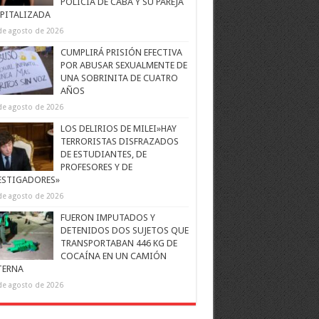
POLICÍA DE CABA Y SU PAREJA
PITALIZADA
de agosto de 2026
CUMPLIRÁ PRISIÓN EFECTIVA
POR ABUSAR SEXUALMENTE DE
UNA SOBRINITA DE CUATRO
AÑOS
de agosto de 2026
LOS DELIRIOS DE MILEI»HAY
TERRORISTAS DISFRAZADOS
DE ESTUDIANTES, DE
PROFESORES Y DE
ESTIGADORES»
de agosto de 2026
FUERON IMPUTADOS Y
DETENIDOS DOS SUJETOS QUE
TRANSPORTABAN 446 KG DE
COCAÍNA EN UN CAMIÓN
TERNA
de agosto de 2026