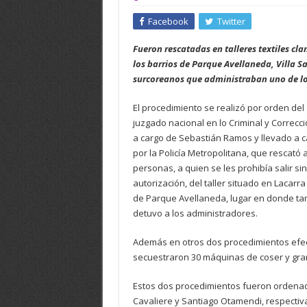
Facebook
Twitter
Fueron rescatadas en talleres textiles cl
los barrios de Parque Avellaneda, Villa 
surcoreanos que administraban uno de lo
El procedimiento se realizó por orden del
juzgado nacional en lo Criminal y Correcci
a cargo de Sebastián Ramos y llevado a 
por la Policía Metropolitana, que rescató a
personas, a quien se les prohibía salir sin
autorización, del taller situado en Lacarra
de Parque Avellaneda, lugar en donde t
detuvo a los administradores.
Además en otros dos procedimientos efect
secuestraron 30 máquinas de coser y gran
Estos dos procedimientos fueron ordenados
Cavaliere y Santiago Otamendi, respecti