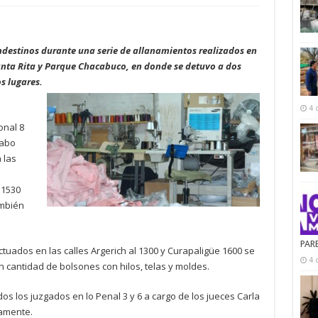
andestinos durante una serie de allanamientos realizados en
Santa Rita y Parque Chacabuco, en donde se detuvo a dos
s lugares.
4 
onal 8
cabo
 las
 1530
ambién
PAR
uados en las calles Argerich al 1300 y Curapaligüe 1600 se
4 
 cantidad de bolsones con hilos, telas y moldes.
 los juzgados en lo Penal 3 y 6 a cargo de los jueces Carla
vamente.