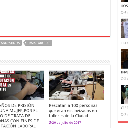
HOS
4 
CLANDESTINOS
TRATA LABORAL
4 
INV
3 
AÑOS DE PRISIÓN
Rescatan a 100 personas
CIS
UNA MUJER,POR EL
que eran esclavizadas en
3 
O DE TRATA DE
talleres de la Ciudad
ONAS CON FINES DE
20 de julio de 2017
OTACIÓN LABORAL