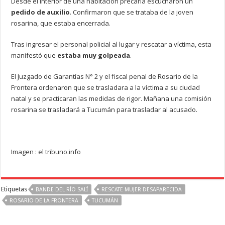
Desde el interior de una habitación precaria escucharon un
pedido de auxilio
. Confirmaron que se trataba de la joven
rosarina, que estaba encerrada.
Tras ingresar el personal policial al lugar y rescatar a víctima, esta
manifestó que
estaba muy golpeada
.
El Juzgado de Garantías N° 2 y el fiscal penal de Rosario de la
Frontera ordenaron que se trasladara a la víctima a su ciudad
natal y se practicaran las medidas de rigor. Mañana una comisión
rosarina se trasladará a Tucumán para trasladar al acusado.
Imagen : el tribuno.info
Etiquetas
BANDE DEL RÍO SALÍ
RESCATE MUJER DESAPARECIDA
ROSARIO DE LA FRONTERA
TUCUMÁN