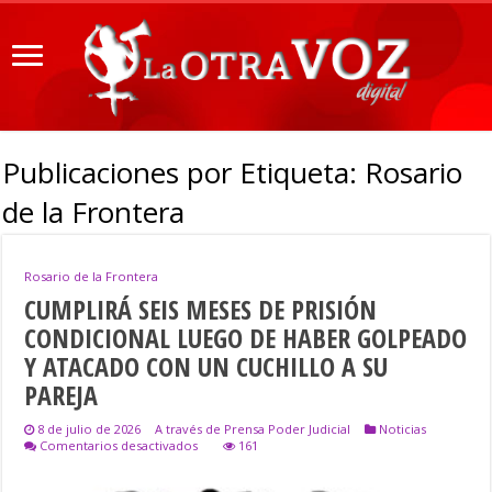
Publicaciones por Etiqueta:
Rosario
de la Frontera
Rosario de la Frontera
CUMPLIRÁ SEIS MESES DE PRISIÓN
CONDICIONAL LUEGO DE HABER GOLPEADO
Y ATACADO CON UN CUCHILLO A SU
PAREJA
8 de julio de 2026
A través de Prensa Poder Judicial
Noticias
en
Comentarios desactivados
161
CUMPLIRÁ
SEIS