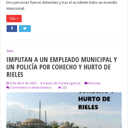
Dos personas fueron detenidas y tras el accidente hubo un incendio
intencional.
Más »
Salta
IMPUTAN A UN EMPLEADO MUNICIPAL Y
UN POLICÍA POR COHECHO Y HURTO DE
RIELES
8 de abril de 2025
A través de Fiscales.gob.ar
Noticias
en
Comentarios desactivados
232
IMPUTAN
A
UN
EMPLEADO
MUNICIPAL
Y
UN
POLICÍA
POR