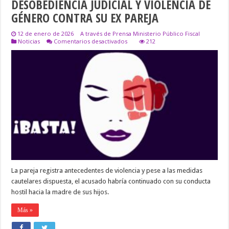
DESOBEDIENCIA JUDICIAL Y VIOLENCIA DE
GÉNERO CONTRA SU EX PAREJA
12 de enero de 2026
A través de Prensa Ministerio Público Fiscal
en
Noticias
Comentarios desactivados
212
DETUVIERON
A
UN
SUJETO
POR
DESOBEDIENCIA
JUDICIAL
Y
VIOLENCIA
DE
GÉNERO
CONTRA
SU
EX
PAREJA
La pareja registra antecedentes de violencia y pese a las medidas
cautelares dispuesta, el acusado habría continuado con su conducta
hostil hacia la madre de sus hijos.
Más »