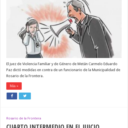
CAUTELARES
CONTRA
UN
FUNCIONARIO
DE
LA
MUNICIPALIDAD
DE
ROSARIO
DE
LA
FRONTERA,
POR
ACOSO
El juez de Violencia Familiar y de Género de Metán Carmelo Eduardo
LABORAL
Paz dictó medidas en contra de un funcionario de la Municipalidad de
Rosario de la Frontera.
Más »
Rosario de la Frontera
CUARTO INTERMEDIO EN EL JUICIO