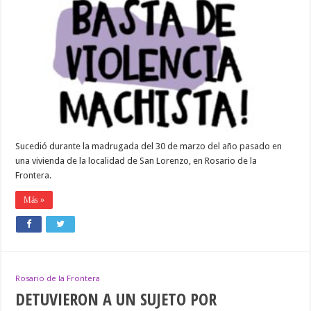
MESES
DE
PRISIÓN
CONDICIONAL
LUEGO
DE
HABER
GOLPEADO
Y
ATACADO
CON
UN
CUCHILLO
A
Sucedió durante la madrugada del 30 de marzo del año pasado en
SU
PAREJA
una vivienda de la localidad de San Lorenzo, en Rosario de la
Frontera.
Más »
Rosario de la Frontera
DETUVIERON A UN SUJETO POR