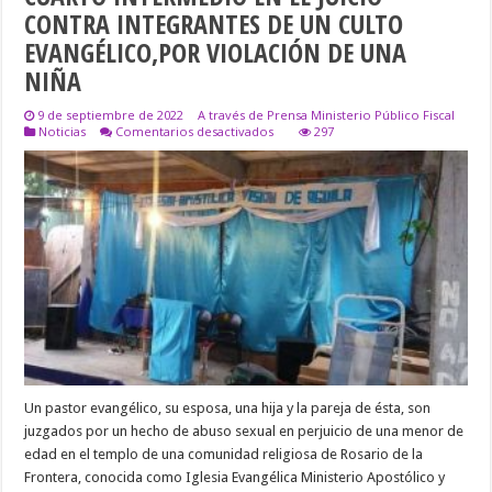
CONTRA INTEGRANTES DE UN CULTO
EVANGÉLICO,POR VIOLACIÓN DE UNA
NIÑA
9 de septiembre de 2022
A través de Prensa Ministerio Público Fiscal
en
Noticias
Comentarios desactivados
297
CUARTO
INTERMEDIO
EN
EL
JUICIO
CONTRA
INTEGRANTES
DE
UN
CULTO
EVANGÉLICO,POR
VIOLACIÓN
DE
UNA
NIÑA
Un pastor evangélico, su esposa, una hija y la pareja de ésta, son
juzgados por un hecho de abuso sexual en perjuicio de una menor de
edad en el templo de una comunidad religiosa de Rosario de la
Frontera, conocida como Iglesia Evangélica Ministerio Apostólico y