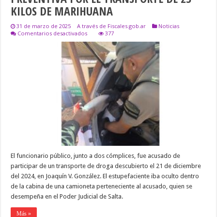
KILOS DE MARIHUANA
31 de marzo de 2025
A través de Fiscales.gob.ar
Noticias
en
Comentarios desactivados
377
UN
FUNCIONARIO
DEL
PODER
JUDICIAL
QUEDÓ
IMPUTADO
Y
CON
PRISIÓN
PREVENTIVA
POR
EL
TRANSPORTE
DE
23
El funcionario público, junto a dos cómplices, fue acusado de
KILOS
DE
participar de un transporte de droga descubierto el 21 de diciembre
MARIHUANA
del 2024, en Joaquín V. González. El estupefaciente iba oculto dentro
de la cabina de una camioneta perteneciente al acusado, quien se
desempeña en el Poder Judicial de Salta.
Más »