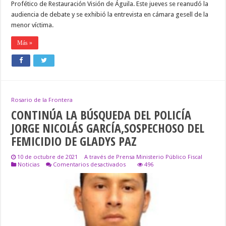
Profético de Restauración Visión de Águila. Este jueves se reanudó la
audiencia de debate y se exhibió la entrevista en cámara gesell de la
menor víctima.
Más »
Rosario de la Frontera
CONTINÚA LA BÚSQUEDA DEL POLICÍA
JORGE NICOLÁS GARCÍA,SOSPECHOSO DEL
FEMICIDIO DE GLADYS PAZ
10 de octubre de 2021
A través de Prensa Ministerio Público Fiscal
en
Noticias
Comentarios desactivados
496
CONTINÚA
LA
BÚSQUEDA
DEL
POLICÍA
JORGE
NICOLÁS
GARCÍA,SOSPECHOSO