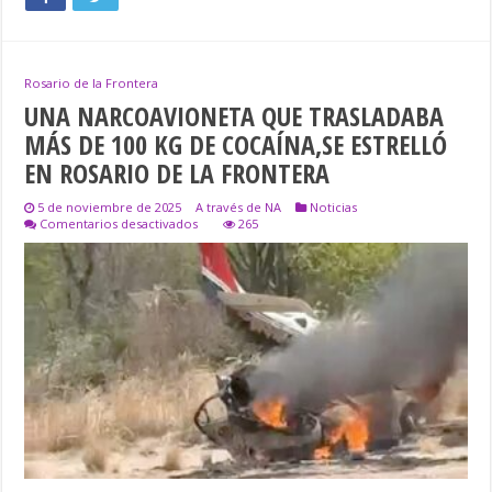
Rosario de la Frontera
UNA NARCOAVIONETA QUE TRASLADABA
MÁS DE 100 KG DE COCAÍNA,SE ESTRELLÓ
EN ROSARIO DE LA FRONTERA
5 de noviembre de 2025
A través de NA
Noticias
en
Comentarios desactivados
265
UNA
NARCOAVIONETA
QUE
TRASLADABA
MÁS
DE
100
KG
DE
COCAÍNA,SE
ESTRELLÓ
EN
ROSARIO
DE
LA
FRONTERA