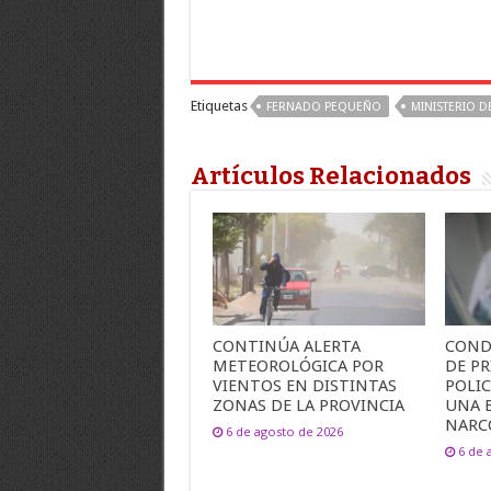
Etiquetas
FERNADO PEQUEÑO
MINISTERIO 
Artículos Relacionados
CONTINÚA ALERTA
COND
METEOROLÓGICA POR
DE PR
VIENTOS EN DISTINTAS
POLI
ZONAS DE LA PROVINCIA
UNA 
NARC
6 de agosto de 2026
6 de 