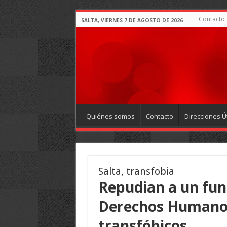
Contacto
SALTA, VIERNES 7 DE AGOSTO DE 2026
Quiénes somos
Contacto
Direcciones Út
Salta, transfobia
Repudian a un func
Derechos Humanos
transfóbicos