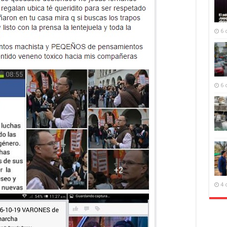
6 
6 
4 