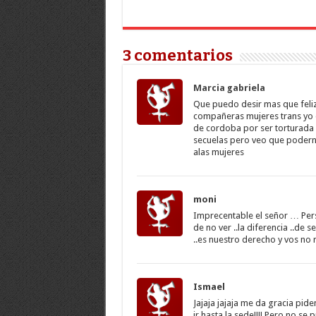
3 comentarios
Marcia gabriela
Que puedo desir mas que feli
compañeras mujeres trans yo 
de cordoba por ser torturada 
secuelas pero veo que podernos 
alas mujeres
moni
Imprecentable el señor … Per
de no ver ..la diferencia ..de
..es nuestro derecho y vos no
Ismael
Jajaja jajaja me da gracia pid
ir hasta la sede!!!! Pero no 