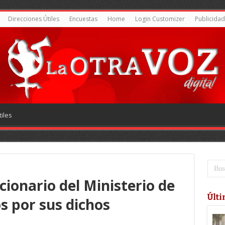
Direcciones Útiles
Encuestas
Home
Login Customizer
Publicidad
iles
ionario del Ministerio de
Últi
 por sus dichos