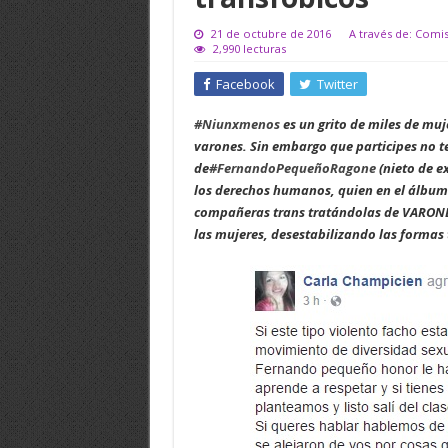
21 de octubre de 2016
A través de: Comi
2,990 lecturas
Facebook
Twitter
#
Niunxmenos
es un grito de miles de muje
varones. Sin embargo que participes no 
de
#
FernandoPequeñoRagone
(nieto de e
los derechos humanos, quien en el álbum 
compañeras trans tratándolas de VARONE
las mujeres, desestabilizando las formas t