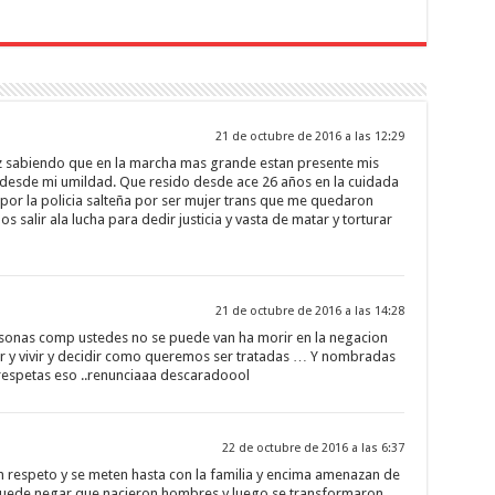
21 de octubre de 2016 a las 12:29
z sabiendo que en la marcha mas grande estan presente mis
desde mi umildad. Que resido desde ace 26 años en la cuidada
por la policia salteña por ser mujer trans que me quedaron
salir ala lucha para dedir justicia y vasta de matar y torturar
21 de octubre de 2016 a las 14:28
sonas comp ustedes no se puede van ha morir en la negacion
 ser y vivir y decidir como queremos ser tratadas … Y nombradas
 respetas eso ..renunciaaa descaradoool
22 de octubre de 2016 a las 6:37
en respeto y se meten hasta con la familia y encima amenazan de
se puede negar que nacieron hombres y luego se transformaron