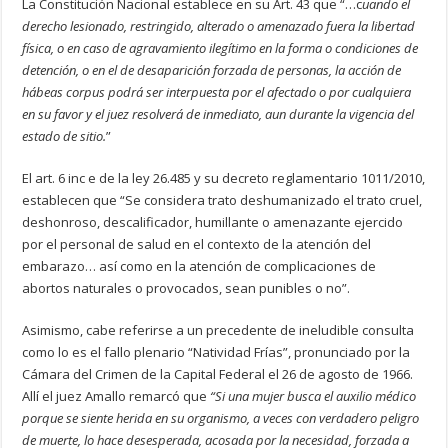
La Constitución Nacional establece en su Art. 43 que “…c
uando el
derecho lesionado, restringido, alterado o amenazado fuera la libertad
física, o en caso de agravamiento ilegítimo en la forma o condiciones de
detención, o en el de desaparición forzada de personas, la acción de
hábeas corpus podrá ser interpuesta por el afectado o por cualquiera
en su favor y el juez resolverá de inmediato, aun durante la vigencia del
estado de sitio.
”
El art. 6 inc e de la ley 26.485 y su decreto reglamentario 1011/2010,
establecen que “Se considera trato deshumanizado el trato cruel,
deshonroso, descalificador, humillante o amenazante ejercido
por el personal de salud en el contexto de la atención del
embarazo… así como en la atención de complicaciones de
abortos naturales o provocados, sean punibles o no”.
Asimismo, cabe referirse a un precedente de ineludible consulta
como lo es el fallo plenario “Natividad Frías”, pronunciado por la
Cámara del Crimen de la Capital Federal el 26 de agosto de 1966.
Allí el juez Amallo remarcó que
“Si una mujer busca el auxilio médico
porque se siente herida en su organismo, a veces con verdadero peligro
de muerte, lo hace desesperada, acosada por la necesidad, forzada a