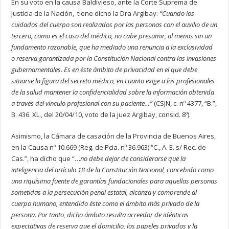
En su voto en la causa Baldivieso, ante la Corte Suprema de
Justicia de la Nación, tiene dicho la Dra Argibay:
“Cuando los
cuidados del cuerpo son realizados por las personas con el auxilio de un
tercero, como es el caso del médico, no cabe presumir, al menos sin un
fundamento razonable, que ha mediado una renuncia a la exclusividad
o reserva garantizada por la Constitución Nacional contra las invasiones
gubernamentales. Es en éste ámbito de privacidad en el que debe
situarse la figura del secreto médico, en cuanto exige a los profesionales
de la salud mantener la confidencialidad sobre la información obtenida
a través del vínculo profesional con su paciente…”
(CSJN, c. nº 4377, “B.”,
B. 436. XL., del 20/04/10, voto de la juez Argibay, consid. 8º).
Asimismo, la Cámara de casación de la Provincia de Buenos Aires,
en la Causa nº 10.669 (Reg. de Pcia. nº 36.963) “C., A. E. s/ Rec. de
Cas.”, ha dicho que “…
no debe dejar de considerarse que la
inteligencia del artículo 18 de la Constitución Nacional, concebido como
una riquísima fuente de garantías fundacionales para aquellas personas
sometidas a la persecución penal estatal, alcanza y comprende al
cuerpo humano, entendido éste como el ámbito más privado de la
persona. Por tanto, dicho ámbito resulta acreedor de idénticas
expectativas de reserva que el domicilio, los papeles privados y la