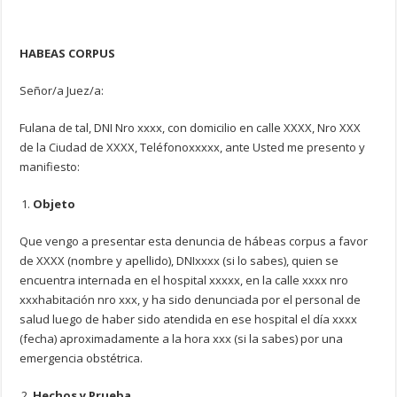
HABEAS CORPUS
Señor/a Juez/a:
Fulana de tal, DNI Nro xxxx, con domicilio en calle XXXX, Nro XXX
de la Ciudad de XXXX, Teléfonoxxxxx, ante Usted me presento y
manifiesto:
Objeto
Que vengo a presentar esta denuncia de hábeas corpus a favor
de XXXX (nombre y apellido), DNIxxxx (si lo sabes), quien se
encuentra internada en el hospital xxxxx, en la calle xxxx nro
xxxhabitación nro xxx, y ha sido denunciada por el personal de
salud luego de haber sido atendida en ese hospital el día xxxx
(fecha) aproximadamente a la hora xxx (si la sabes) por una
emergencia obstétrica.
Hechos y Prueba