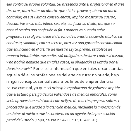
ello contra su propia voluntad. Su presencia ante el profesional en el arte
de curar, para tratar un aborto, que si bien provocó, ahora no puede
controlar, en sus últimas consecuencias, implica mostrar su cuerpo,
descubrirle en su más íntimo secreto, confesar su delito, porque su
actitud resulta una confesión al fin. Entonces es cuando cabe
preguntarse si alguien tiene el derecho de burlarla, haciendo pública su
conducta, violando, con su secreto, otra vez una garantía constitucional,
que enunciada en el art. 18 de nuestra Ley Suprema, establece de
manera indubitable que nadie está obligado a declarar contra sí mismo,
y no podría negarse que en tales casos, la obligación es urgida por el
derecho a vivir”
. Por ello, la información que en tales circunstancias
aquella dé a los profesionales del arte de curar no puede, bajo
ningún concepto, ser utilizada a los fines de emprender una
causa criminal, ya que “
el principio republicano de gobierno impide
que el Estado persiga delitos valiéndose de medios inmorales, como
sería aprovecharse del inminente peligro de muerte que pesa sobre el
procesado que acude a la atención médica, mediante la imposición de
un deber al médico que lo convierta en un agente de la persecución
penal del Estado
(CSJN, causa n° 4733, “B.”, B. 436. XL).