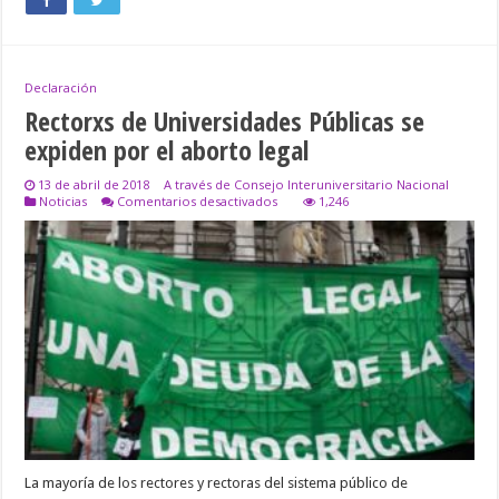
Declaración
Rectorxs de Universidades Públicas se
expiden por el aborto legal
13 de abril de 2018
A través de Consejo Interuniversitario Nacional
en
Noticias
Comentarios desactivados
1,246
Rectorxs
de
Universidades
Públicas
se
expiden
por
el
aborto
legal
La mayoría de los rectores y rectoras del sistema público de