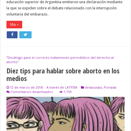
educación superior de Argentina emitieron una declaración mediante
la que se expiden sobre el debate relacionado con la interrupción
voluntaria del embarazo.
Más »
“Decálogo para el correcto tratamiento periodístico del derecho al
aborto”
Diez tips para hablar sobre aborto en los
medios
12 de marzo de 2018
A través de LATFEM
destacadas
,
Portada
en
Comentarios desactivados
1,159
Diez
tips
para
hablar
sobre
aborto
en
los
medios