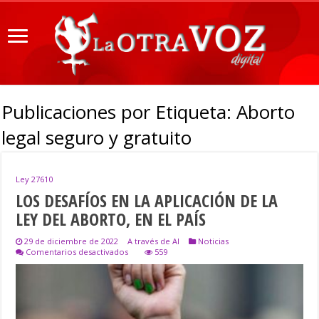
Publicaciones por Etiqueta:
Aborto
legal seguro y gratuito
Ley 27610
LOS DESAFÍOS EN LA APLICACIÓN DE LA
LEY DEL ABORTO, EN EL PAÍS
29 de diciembre de 2022
A través de AI
Noticias
en
Comentarios desactivados
559
LOS
DESAFÍOS
EN
LA
APLICACIÓN
DE