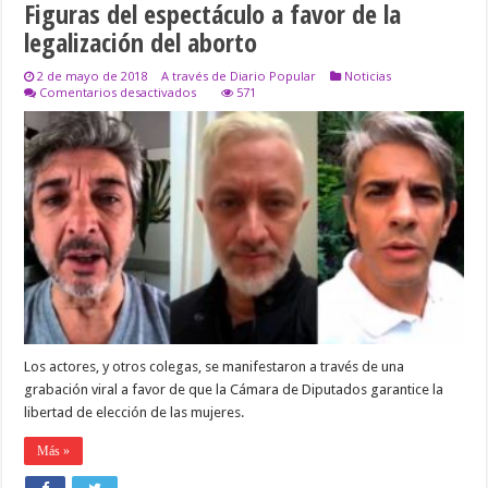
Figuras del espectáculo a favor de la
legalización del aborto
2 de mayo de 2018
A través de Diario Popular
Noticias
en
Comentarios desactivados
571
Figuras
del
espectáculo
a
favor
de
la
legalización
del
aborto
Los actores, y otros colegas, se manifestaron a través de una
grabación viral a favor de que la Cámara de Diputados garantice la
libertad de elección de las mujeres.
Más »