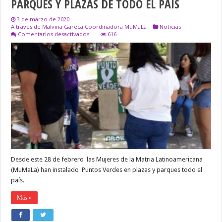
PARQUES Y PLAZAS DE TODO EL PAÍS
3 de marzo de 2020
A través de Malvina Gareca Coordinadora MuMaLá
Noticias
en
Comentarios desactivados
616
MuMaLa,INSTALÓ
PUNTOS
VERDES
EN
PARQUES
Y
PLAZAS
DE
TODO
EL
PAÍS
Desde este 28 de febrero las Mujeres de la Matria Latinoamericana
(MuMaLa) han instalado Puntos Verdes en plazas y parques todo el
país.
Más »