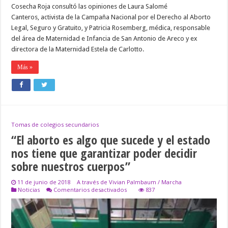
Cosecha Roja consultó las opiniones de Laura Salomé
Canteros, activista de la Campaña Nacional por el Derecho al Aborto
Legal, Seguro y Gratuito, y Patricia Rosemberg, médica, responsable
del área de Maternidad e Infancia de San Antonio de Areco y ex
directora de la Maternidad Estela de Carlotto.
Más »
Tomas de colegios secundarios
“El aborto es algo que sucede y el estado
nos tiene que garantizar poder decidir
sobre nuestros cuerpos”
11 de junio de 2018
A través de Vivian Palmbaum / Marcha
en
Noticias
Comentarios desactivados
837
“El
aborto
es
algo
que