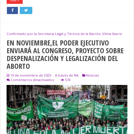
Confirmado por la Secretaria Legal y Técnica de la Nación, Vilma Ibarra
EN NOVIEMBRE,EL PODER EJECUTIVO
ENVIARÁ AL CONGRESO, PROYECTO SOBRE
DESPENALIZACIÓN Y LEGALIZACIÓN DEL
ABORTO
10 de noviembre de 2020
A través de NA
Noticias
en
Comentarios desactivados
574
EN
NOVIEMBRE,EL
PODER
EJECUTIVO
ENVIARÁ
AL
CONGRESO,
PROYECTO
SOBRE
DESPENALIZACIÓN
Y
LEGALIZACIÓN