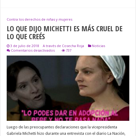
Contra los derechos de niñas y mujeres
LO QUE DIJO MICHETTI ES MÁS CRUEL DE
LO QUE CREÉS
3 de julio de 2018
A través de Cosecha Roja
Noticias
en
Comentarios desactivados
737
LO
QUE
DIJO
MICHETTI
ES
MÁS
CRUEL
DE
LO
QUE
CREÉS
Luego de las preocupantes declaraciones que la vicepresidenta
Gabriela Michetti hizo durante una entrevista con el diario La Nación,