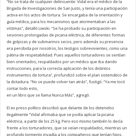
“No se trata de cualquier delincuente: Vidal era el médico de la
Brigada de Investigaciones de San Justo, y tenía una participación
activa en los actos de tortura. Se encargaba de la orientación y
guía médica, para los mecanismos que atormentaban a las
víctimas”, detalló Liwski. “Se ha probado su participación en
sesiones prolongadas de picana eléctrica, de diferentes formas
de golpizas y de submarinos secos, pero además su presencia
era percibida por nosotros, los testigos sobrevivientes, como una
pátina de respetabilidad. Pues aquellos torturadores se sentían
bien orientados, respaldados por un médico que iba dando
instrucciones, para la correcta aplicación de los distintos
instrumentos de tortura”, profundizó sobre el plan sistemático de
la dictadura. “No se puede volver tan atrás”, fustigó. “Ya me tocó
contar todo esto,
en un libro que se llama Nunca Más”, agregó.
El ex preso político describió que delante de los detenidos
ilegalmente “Vidal afirmaba que se podía aplicar la picana
eléctrica, a partir de los 25 kg. Pero eso mismo también lo decía
frente a los torturadores, que se veían respaldados, mientras un
profundo tormento invadía a los compañeros que tenían hijos,