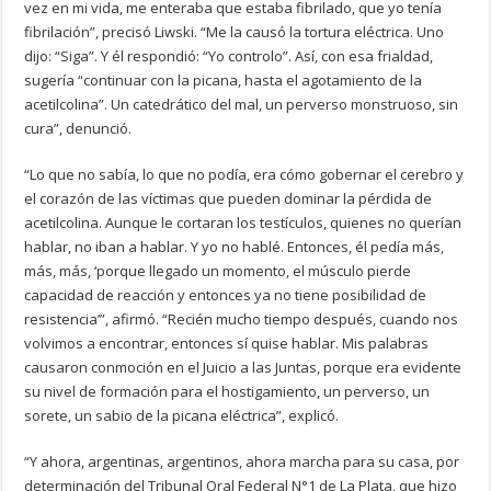
vez en mi vida, me enteraba que estaba fibrilado, que yo tenía
fibrilación”, precisó Liwski. “Me la causó la tortura eléctrica. Uno
dijo: “Siga”. Y él respondió: “Yo controlo”. Así, con esa frialdad,
sugería “continuar con la picana, hasta el agotamiento de la
acetilcolina”. Un catedrático del mal, un perverso monstruoso, sin
cura”, denunció.
“Lo que no sabía, lo que no podía, era cómo gobernar el cerebro y
el corazón de las víctimas que pueden dominar la pérdida de
acetilcolina. Aunque le cortaran los testículos, quienes no querían
hablar, no iban a hablar. Y yo no hablé. Entonces, él pedía más,
más, más, ‘porque llegado un momento, el músculo pierde
capacidad de reacción y entonces ya no tiene posibilidad de
resistencia’”, afirmó. “Recién mucho tiempo después, cuando nos
volvimos a encontrar, entonces sí quise hablar. Mis palabras
causaron conmoción en el Juicio a las Juntas, porque era evidente
su nivel de formación para el hostigamiento, un perverso, un
sorete, un sabio de la picana eléctrica”, explicó.
“Y ahora, argentinas, argentinos, ahora marcha para su casa, por
determinación del Tribunal Oral Federal N°1 de La Plata, que hizo