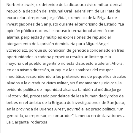
Norberto Liwski, ex detenido de la dictadura cívico-militar-clerical
repudió la decisión del Tribunal Oral Federal N°1 de La Plata de
excarcelar al represor Jorge Vidal, ex médico de la Brigada de
Investigaciones de San Justo durante el terrorismo de Estado. “La
opinión pública nacional e incluso internacional atendió con
alarma, perplejidad y múltiples expresiones de repudio el
otorgamiento de la prisión domiciliaria para Miguel Angel
Etchecolatz, porque su condición de genocida condenado en tres
oportunidades a cadena perpetua resulta un límite que la
mayoría del pueblo argentino no está dispuesto a tolerar. Ahora,
en esa misma dirección, aunque a las sombras del estupor
mediático, respondiendo a las pretensiones de pequeños círculos
aliados a la dictadura cívico militar, sin fundamentos jurídicos, la
evidente política de impunidad alcanza también al médico Jorge
Héctor Vidal, procesado por delitos de lesa humanidad y robo de
bebes en el ámbito de la Brigada de Investigaciones de San Justo,
en la provincia de Buenos Aires”, advirtió el ex preso político. “Un
genocida, un represor, mi torturador”, lamentó en declaraciones a
La Garganta Poderosa.