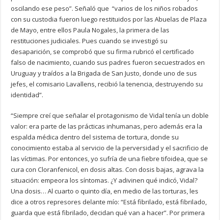
oscilando ese peso”. Señaló que “varios de los niños robados
con su custodia fueron luego restituidos por las Abuelas de Plaza
de Mayo, entre ellos Paula Nogales, la primera de las
restituciones judiciales. Pues cuando se investigó su
desaparición, se comprobó que su firma rubricó el certificado
falso de nacimiento, cuando sus padres fueron secuestrados en
Uruguay y traídos a la Brigada de San Justo, donde uno de sus
jefes, el comisario Lavallens, recibió la tenencia, destruyendo su
identidad”.
“Siempre creí que señalar el protagonismo de Vidal tenía un doble
valor: era parte de las prácticas inhumanas, pero además era la
espalda médica dentro del sistema de tortura, donde su
conocimiento estaba al servicio de la perversidad y el sacrificio de
las víctimas. Por entonces, yo sufría de una fiebre tifoidea, que se
cura con Cloranfenicol, en dosis altas. Con dosis bajas, agrava la
situación: empeora los síntomas. ¿Y adivinen qué indicó, Vidal?
Una dosis… Al cuarto o quinto día, en medio de las torturas, les
dice a otros represores delante mío: “Está fibrilado, está fibrilado,
guarda que está fibrilado, decidan qué van a hacer”. Por primera