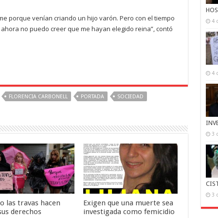
HOS
me porque venían criando un hijo varón. Pero con el tiempo
4 
 ahora no puedo creer que me hayan elegido reina”, contó
4 
FLORENCIA CARBONELL
PORTADA
SOCIEDAD
INV
3 
CIS
3 
o las travas hacen
Exigen que una muerte sea
 sus derechos
investigada como femicidio