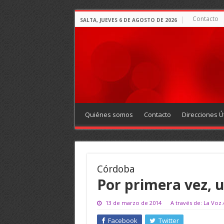
Contacto
SALTA, JUEVES 6 DE AGOSTO DE 2026
Quiénes somos
Contacto
Direcciones Út
Córdoba
Por primera vez, u
13 de marzo de 2014
A través de: La Voz
Facebook
Twitter