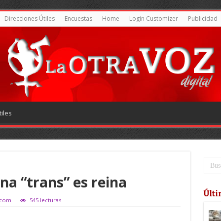
Direcciones Útiles
Encuestas
Home
Login Customizer
Publicidad
iles
na “trans” es reina
Últi
.com
545 lecturas