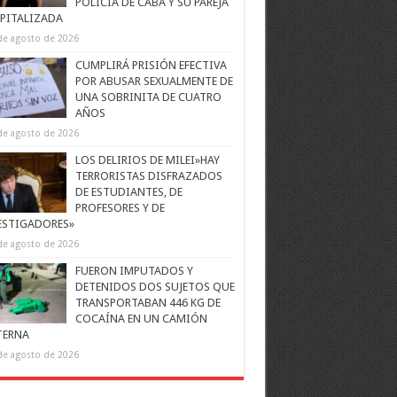
POLICÍA DE CABA Y SU PAREJA
PITALIZADA
de agosto de 2026
CUMPLIRÁ PRISIÓN EFECTIVA
POR ABUSAR SEXUALMENTE DE
UNA SOBRINITA DE CUATRO
AÑOS
de agosto de 2026
LOS DELIRIOS DE MILEI»HAY
TERRORISTAS DISFRAZADOS
DE ESTUDIANTES, DE
PROFESORES Y DE
ESTIGADORES»
de agosto de 2026
FUERON IMPUTADOS Y
DETENIDOS DOS SUJETOS QUE
TRANSPORTABAN 446 KG DE
COCAÍNA EN UN CAMIÓN
TERNA
de agosto de 2026