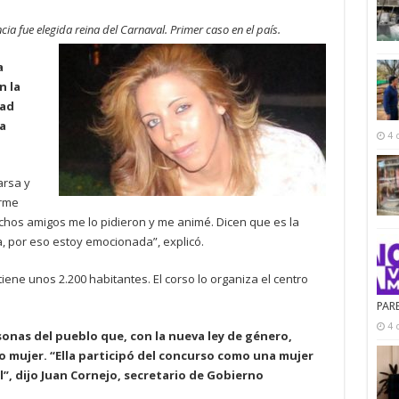
ia fue elegida reina del Carnaval. Primer caso en el país.
a
n la
dad
a
4 
arsa y
arme
uchos amigos me lo pidieron y me animé. Dicen que es la
a, por eso estoy emocionada”, explicó.
tiene unos 2.200 habitantes. El corso lo organiza el centro
PAR
4 
sonas del pueblo que, con la nueva ley de género,
mujer. “Ella participó del concurso como una mujer
”, dijo Juan Cornejo, secretario de Gobierno