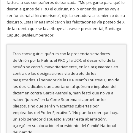
factura a sus compañeros de bancada. “Me pregunto para qué le
dieron algunos del PRO el quórum, no lo entiendo. Jamás voy a
ser funcional al kirchnerismo”, dijo la senadora al comienzo de su
discurso. Estas líneas implicaron las felicitaciones vía posteo de X
de la cuenta que se la atribuye al asesor presidencial, Santiago
Caputo, @MileiEmperador.
Tras conseguir el quórum con la presencia senadores
de Unión por la Patria, el PRO y la UCR, el desarrollo de la
sesión se centró, mayoritariamente, en los argumentos en
contra de las designaciones vía decreto de los
magistrados. El senador de la UCR Martín Lousteau, uno de
los dos radicales que aportaron al quórum e impulsor del
dictamen contra García-Mansilla, manifestó que no va a
haber “jueces” en la Corte Suprema si aprueban los
pliegos, sino que serán “vacantes cubiertas por
empleados del Poder Ejecutivo”. “No puedo creer que haya
un solo senador dispuesto a votar esta aberración”,
agregó en su alocución el presidente del Comité Nacional
del partido.