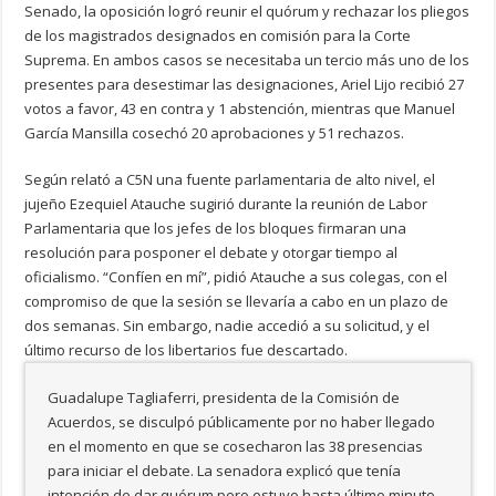
Senado, la oposición logró reunir el quórum y rechazar los pliegos
de los magistrados designados en comisión para la Corte
Suprema. En ambos casos se necesitaba un tercio más uno de los
presentes para desestimar las designaciones, Ariel Lijo recibió 27
votos a favor, 43 en contra y 1 abstención, mientras que Manuel
García Mansilla cosechó 20 aprobaciones y 51 rechazos.
Según relató a C5N una fuente parlamentaria de alto nivel, el
jujeño Ezequiel Atauche sugirió durante la reunión de Labor
Parlamentaria que los jefes de los bloques firmaran una
resolución para posponer el debate y otorgar tiempo al
oficialismo. “Confíen en mí”, pidió Atauche a sus colegas, con el
compromiso de que la sesión se llevaría a cabo en un plazo de
dos semanas. Sin embargo, nadie accedió a su solicitud, y el
último recurso de los libertarios fue descartado.
Guadalupe Tagliaferri, presidenta de la Comisión de
Acuerdos, se disculpó públicamente por no haber llegado
en el momento en que se cosecharon las 38 presencias
para iniciar el debate. La senadora explicó que tenía
intención de dar quórum pero estuvo hasta último minuto