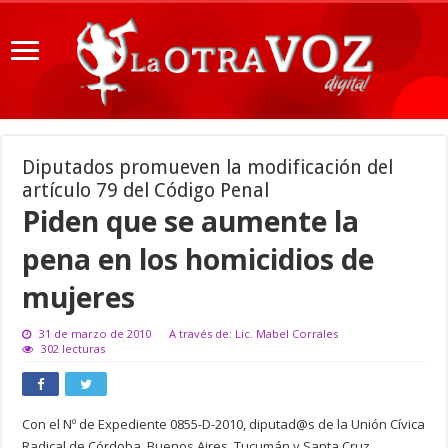
Diputados promueven la modificación del
artículo 79 del Código Penal
Piden que se aumente la
pena en los homicidios de
mujeres
31 de marzo de 2010
A través de: Lic. Mabel Corrales
302 lecturas
Con el Nº de Expediente 0855-D-2010, diputad@s de la Unión Cívica
Radical de Córdoba, Buenos Aires, Tucumán y Santa Cruz,