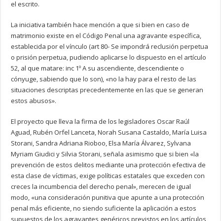
el escrito.
La iniciativa también hace mención a que si bien en caso de
matrimonio existe en el Código Penal una agravante específica,
establecida por el vínculo (art 80- Se impondrá reclusión perpetua
o prisión perpetua, pudiendo aplicarse lo dispuesto en el artículo
52, al que matare: inc 1º A su ascendiente, descendiente o
cónyuge, sabiendo que lo son), «no la hay para el resto de las
situaciones descriptas precedentemente en las que se generan
estos abusos».
El proyecto que lleva la firma de los legisladores Oscar Raúl
Aguad, Rubén Orfel Lanceta, Norah Susana Castaldo, María Luisa
Storani, Sandra Adriana Rioboo, Elsa María Álvarez, Sylvana
Myriam Giudici y Silvia Storani, señala asimismo que si bien «la
prevención de estos delitos mediante una protección efectiva de
esta clase de víctimas, exige políticas estatales que exceden con
creces la incumbencia del derecho penal», merecen de igual
modo, «una consideración punitiva que apunte a una protección
penal más eficiente, no siendo suficiente la aplicación a estos
supuestos de los agravantes genéricos previstos en los artículos