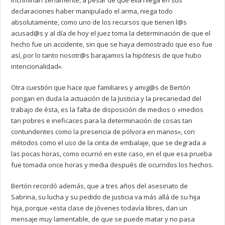
incriminan seriamente, a pesar de que ella niega en sus
declaraciones haber manipulado el arma, niega todo
absolutamente, como uno de los recursos que tienen l@s
acusad@s y al día de hoy el juez toma la determinación de que el
hecho fue un accidente, sin que se haya demostrado que eso fue
así, por lo tanto nosotr@s barajamos la hipótesis de que hubo
intencionalidad».
Otra cuestión que hace que familiares y amig@s de Bertón
pongan en duda la actuación de la Justicia y la precariedad del
trabajo de ésta, es la falta de disposición de medios o «medios
tan pobres e ineficaces para la determinación de cosas tan
contundentes como la presencia de pólvora en manos», con
métodos como el uso de la cinta de embalaje, que se degrada a
las pocas horas, como ocurrió en este caso, en el que esa prueba
fue tomada once horas y media después de ocurridos los hechos.
Bertón recordó además, que a tres años del asesinato de
Sabrina, su lucha y su pedido de justicia va más allá de su hija
hija, porque «esta clase de jóvenes todavía libres, dan un
mensaje muy lamentable, de que se puede matar y no pasa