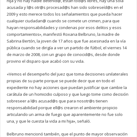
hija y no hay nadie detenid@, están tod@s libres, hay una sola
acusada y l@s otr@s procesad@s han sido sobreseíd@s en el
2009 y esto merece todos los señalamientos que pueda hacer
cualquier ciudadan@ cuando se comete un crimen, para que
hayan responsabilidades y condenas por esos delitos y esos
comportamientos», manifestó Roxana Belbruno, la madre de
Sabrina Bertón, la joven de 17 años que fue asesinada en la vía
pública cuando se dirigía a ver un partido de fútbol, el viernes 14
de marzo de 2008, con un grupo de conocid@s, desde donde
provino el disparo que acabó con su vida.
«Vemos el desempeño del juez que toma decisiones unilaterales
propias de su parte porque se puede decir que en todo el
expediente no hay acciones que puedan justificar que cambie la
carátula de un homicidio culposo y que luego tome como decisión
sobreseer a l@s acusad@s que para nosotr@s tienen
responsabilidad porque ell@s crearon el ambiente propicio
articulando un arma de fuego que aparentemente no fue solo
una, y que le cuesta la vida a mi hija», señaló.
Belbruno mencionó también, que el punto de mayor observación