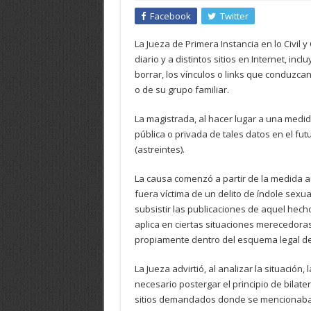
Facebook
Twitter
La Jueza de Primera Instancia en lo Civil 
diario y a distintos sitios en Internet, i
borrar, los vínculos o links que conduzca
o de su grupo familiar.
La magistrada, al hacer lugar a una medid
pública o privada de tales datos en el fu
(astreintes).
La causa comenzó a partir de la medida au
fuera víctima de un delito de índole sexu
subsistir las publicaciones de aquel hecho
aplica en ciertas situaciones merecedoras
propiamente dentro del esquema legal de
La Jueza advirtió, al analizar la situación
necesario postergar el principio de bilate
sitios demandados donde se mencionaba a 