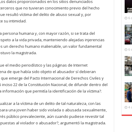
. Los datos proporcionados en los sitios denunciados
e terceros que no tuvieran conocimiento previo del hecho
que resultó víctima del delito de abuso sexual y, por
6 
e su intimidad.
 la persona humana y, con mayor razón, si se trata del
espeto a la vida privada, manteniendo alejadas injerencias
es un derecho humano inalienable, un valor fundamental
6 
stuvo la magistrada.
e el medio periodístico y las páginas de Internet
na de que había sido objeto el abusador sí debieran
 que emerge del Pacto Internacional de Derechos Civiles y
75 inciso 22 de la Constitución Nacional, de difundir dentro del
 información que permitía la identificación de la víctima?.
lizar a la víctima de un delito de tal naturaleza, con las
4 
 para una joven haber sido violada o abusada sexualmente,
erés público prevaleciente, aún cuando pudiese revestir tal
mpuestas al violador o abusador?, argumentó la magistrada.