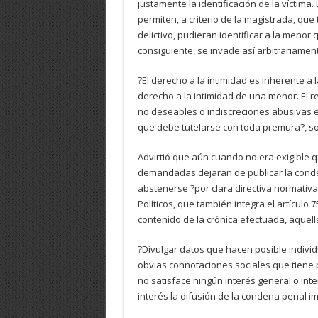
justamente la identificación de la víctima
permiten, a criterio de la magistrada, qu
delictivo, pudieran identificar a la menor 
consiguiente, se invade así arbitrariament
?El derecho a la intimidad es inherente a
derecho a la intimidad de una menor. El r
no deseables o indiscreciones abusivas 
que debe tutelarse con toda premura?, so
Advirtió que aún cuando no era exigible qu
demandadas dejaran de publicar la conde
abstenerse ?por clara directiva normativa
Políticos, que también integra el artículo 
contenido de la crónica efectuada, aquella
?Divulgar datos que hacen posible individua
obvias connotaciones sociales que tiene
no satisface ningún interés general o int
interés la difusión de la condena penal i