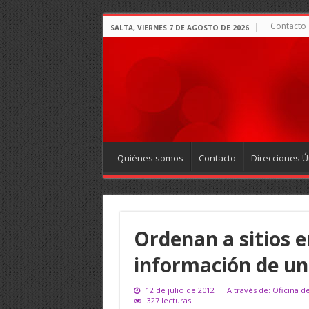
Contacto
SALTA, VIERNES 7 DE AGOSTO DE 2026
Quiénes somos
Contacto
Direcciones Út
Ordenan a sitios e
información de u
12 de julio de 2012
A través de: Oficina d
327 lecturas