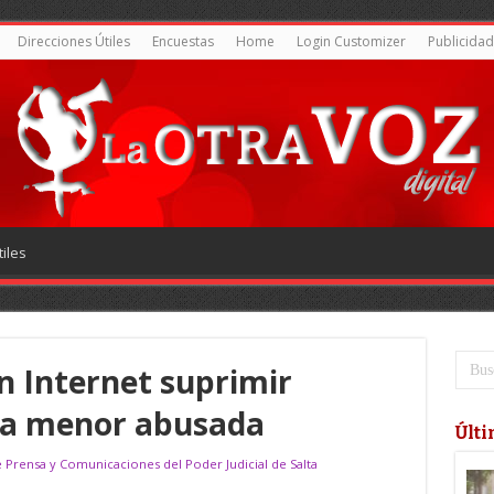
Direcciones Útiles
Encuestas
Home
Login Customizer
Publicidad
iles
n Internet suprimir
na menor abusada
Últi
e Prensa y Comunicaciones del Poder Judicial de Salta