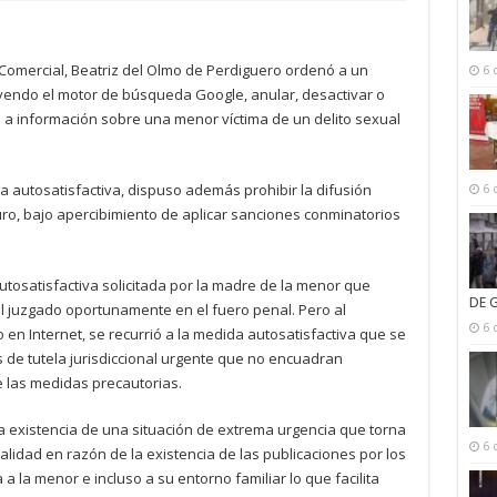
y Comercial, Beatriz del Olmo de Perdiguero ordenó a un
6 
ncluyendo el motor de búsqueda Google, anular, desactivar o
n a información sobre una menor víctima de un delito sexual
a autosatisfactiva, dispuso además prohibir la difusión
6 
turo, bajo apercibimiento de aplicar sanciones conminatorios
tosatisfactiva solicitada por la madre de la menor que
DE 
al juzgado oportunamente en el fuero penal. Pero al
6 
 en Internet, se recurrió a la medida autosatisfactiva que se
 de tutela jurisdiccional urgente que no encuadran
 las medidas precautorias.
, la existencia de una situación de extrema urgencia que torna
6 
ralidad en razón de la existencia de las publicaciones por los
la menor e incluso a su entorno familiar lo que facilita