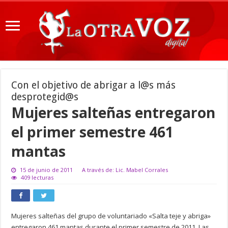
Con el objetivo de abrigar a l@s más
desprotegid@s
Mujeres salteñas entregaron
el primer semestre 461
mantas
15 de junio de 2011
A través de: Lic. Mabel Corrales
409 lecturas
Mujeres salteñas del grupo de voluntariado «Salta teje y abriga»
entregaron 461 mantas durante el primer semestre de 2011. Las