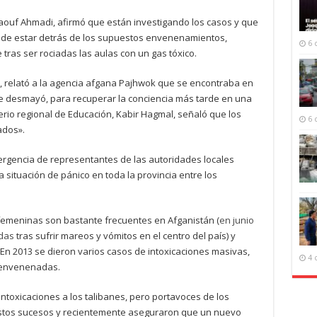
 Raouf Ahmadi, afirmó que están investigando los casos y que
ede estar detrás de los supuestos envenenamientos,
6 
ras ser rociadas las aulas con un gas tóxico.
, relató a la agencia afgana Pajhwok que se encontraba en
se desmayó, para recuperar la conciencia más tarde en una
sterio regional de Educación, Kabir Hagmal, señaló que los
6 
ados».
gencia de representantes de las autoridades locales
 situación de pánico en toda la provincia entre los
femeninas son bastante frecuentes en Afganistán (
en junio
adas
tras sufrir mareos y vómitos en el centro del país) y
 En 2013 se dieron varios casos de intoxicaciones masivas,
4 
 envenenadas.
ntoxicaciones a los talibanes, pero portavoces de los
estos sucesos y recientemente aseguraron que un nuevo