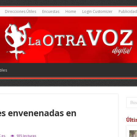
Direcciones Útiles
Encuestas
Home
Login Customizer
Publicidad
iles
es envenenadas en
Últi
C.es
935 lecturas