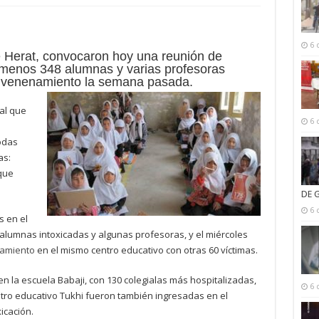
6 
e Herat, convocaron hoy una reunión de
menos 348 alumnas y varias profesoras
nvenenamiento la semana pasada.
 al que
6 
odas
as:
que
DE 
6 
s en el
alumnas intoxicadas y algunas profesoras, y el miércoles
namiento
en el mismo centro educativo con otras 60 víctimas.
en la escuela Babaji, con 130 colegialas más hospitalizadas,
6 
ntro educativo Tukhi fueron también ingresadas en el
icación.