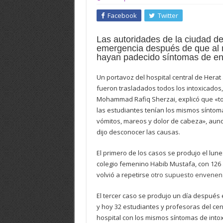
Facebook
Twitter
Las autoridades de la ciudad d
emergencia después de que al 
hayan padecido síntomas de e
Un portavoz del hospital central de Herat
fueron trasladados todos los intoxicados,
Mohammad Rafiq Sherzai, explicó que «t
las estudiantes tenían los mismos síntom
vómitos, mareos y dolor de cabeza», aun
dijo desconocer las causas.
El primero de los casos se produjo el lune
colegio femenino Habib Mustafa, con 126 
volvió a repetirse
otro supuesto envene
El tercer caso se produjo un día después 
y hoy 32 estudiantes y profesoras del ce
hospital con los mismos síntomas de intox