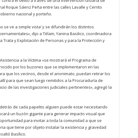
 contra el delito a través de una intervención urbana de
nal Roque Sáenz Peña entre las calles Lavalle y Cerrito
 Gobierno nacional y porteño.
 se ve a simple vista’ y se difundirán los distintos
ernamentales», dijo a Télam, Yanina Basilico, coordinadora
la Trata y Explotación de Personas y para la Protección y
Asistencia a la Víctima «se mostrará el Programa de
onocido por los buzones que se implementaron en las
a que los vecinos, desde el anonimato, puedan retirar los
 allí para que sean luego remitidos a la Procuraduría de
icio de las investigaciones judiciales pertinentes», agregó la
detrás de cada papelito alguien puede estar necesitando
ocará un buzón gigante para generar impacto visual que
 oportunidad para invitar a toda la comunidad a que se
a que tiene por objeto instalar la existencia y gravedad
altó Basílico.