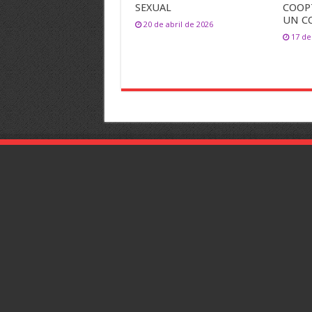
SEXUAL
COOP
UN C
20 de abril de 2026
17 de