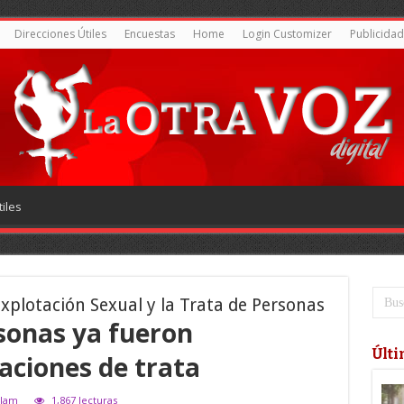
Direcciones Útiles
Encuestas
Home
Login Customizer
Publicidad
iles
Explotación Sexual y la Trata de Personas
sonas ya fueron
Últi
aciones de trata
élam
1,867 lecturas