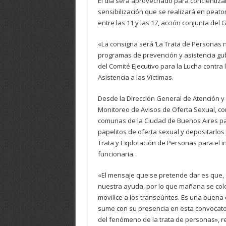
El día será aprovechado para concientizar
sensibilización que se realizará en peato
entre las 11 y las 17, acción conjunta del
«La consigna será ‘La Trata de Personas no
programas de prevención y asistencia gub
del Comité Ejecutivo para la Lucha contra 
Asistencia a las Victimas.
Desde la Dirección General de Atención y 
Monitoreo de Avisos de Oferta Sexual, c
comunas de la Ciudad de Buenos Aires par
papelitos de oferta sexual y depositarlos
Trata y Explotación de Personas para el in
funcionaria.
«El mensaje que se pretende dar es que, 
nuestra ayuda, por lo que mañana se col
movilice a los transeúntes. Es una buena
sume con su presencia en esta convocatori
del fenómeno de la trata de personas», res