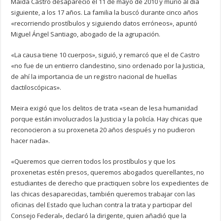
Maida Castro desapareció el 11 de mayo de 2010 y murió al día
siguiente, a los 17 años. La familia la buscó durante cinco años
«recorriendo prostíbulos y siguiendo datos erróneos», apuntó
Miguel Ángel Santiago, abogado de la agrupación.
«La causa tiene 10 cuerpos», siguió, y remarcó que el de Castro
«no fue de un entierro clandestino, sino ordenado por la Justicia,
de ahí la importancia de un registro nacional de huellas
dactiloscópicas».
Meira exigió que los delitos de trata «sean de lesa humanidad
porque están involucrados la Justicia y la policía. Hay chicas que
reconocieron a su proxeneta 20 años después y no pudieron
hacer nada».
«Queremos que cierren todos los prostíbulos y que los
proxenetas estén presos, queremos abogados querellantes, no
estudiantes de derecho que practiquen sobre los expedientes de
las chicas desaparecidas, también queremos trabajar con las
oficinas del Estado que luchan contra la trata y participar del
Consejo Federal», declaró la dirigente, quien añadió que la