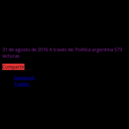
Memoria Verdad y Justicia
Los fiscales apelaron la concesión
de la prisión domiciliaria a
Etchecolatz
31 de agosto de 2016
A través de: Política argentina
573
lecturas
Compartir
Facebook
Twitter
Luego del que el Tribunal le concediera el beneficio en
dos causas, el Ministerio Público Fiscal apeló y llevó el
caso a la Cámara de Casación. Los fiscales resaltaron el
posible falseo de datos por parte de médicos
penitenciarios y las múltiples causas que pesan sobre
el genocida, sospechado también por la desaparición