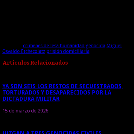
López», de la que se cumplirán diez años el próximo 18 de
septiembre.
Imagen :víarosario.com
Etiquetas
crímenes de lesa humanidad
genocida
Miguel
Osvaldo Etchecolatz
prisión domiciliaria
Artículos Relacionados
YA SON SEIS LOS RESTOS DE SECUESTRADOS,
TORTURADOS Y DESAPARECIDOS POR LA
DICTADURA MILITAR
15 de marzo de 2026
JUZGAN A TRES GENOCIDAS CIVILES