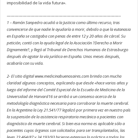
imposibilidad de la vida futura».
————————————————————————————–
1 – Ramón Sanpedro acudió a la Justicia como último recurso, tras
convencerse de que nadie le ayudaría a morir, debido a que la eutanasia
en España se castigaba con penas de entre 12 y 20 años de cárcel. Su
petición, contó con la ayuda legal de la Asociación ?Derecho a Morir
Dignamente?, y llegó al Tribunal de Derechos Humanos de Estrasburgo
después de agotar la vía jurídica en España. Unos meses después,
acabaría con su vida.
2- El sitio digital www.medicinabuenosaires.com brinda con mucha
claridad algunos conceptos, explicando que desde «hace varios años y
luego del informe del Comité Especial de la Escuela de Medicina de la
Universidad de Harvard16 se arribó a un consenso acerca de la
metodología diagnóstica necesaria para corroborar la muerte cerebral.
En la Argentina la Ley 21.541/77 legalizó por primera vez en nuestro país
la suspensión de la asistencia respiratoria mecánica a pacientes con
diagnóstico de muerte cerebral. Si bien esa norma es aplicable sólo a
pacientes cuyos órganos son solicitados para ser transplantados, las
leyes 23.464/87 y 24.193/93 hicieron extensiva la práctica a todos los