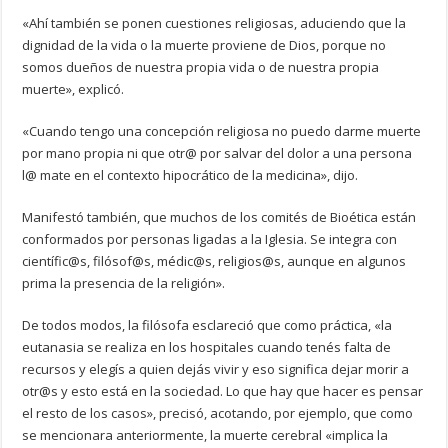
«Ahí también se ponen cuestiones religiosas, aduciendo que la
dignidad de la vida o la muerte proviene de Dios, porque no
somos dueños de nuestra propia vida o de nuestra propia
muerte», explicó.
«Cuando tengo una concepción religiosa no puedo darme muerte
por mano propia ni que otr@ por salvar del dolor a una persona
l@ mate en el contexto hipocrático de la medicina», dijo.
Manifestó también, que muchos de los comités de Bioética están
conformados por personas ligadas a la Iglesia. Se integra con
científic@s, filósof@s, médic@s, religios@s, aunque en algunos
prima la presencia de la religión».
De todos modos, la filósofa esclareció que como práctica, «la
eutanasia se realiza en los hospitales cuando tenés falta de
recursos y elegís a quien dejás vivir y eso significa dejar morir a
otr@s y esto está en la sociedad. Lo que hay que hacer es pensar
el resto de los casos», precisó, acotando, por ejemplo, que como
se mencionara anteriormente, la muerte cerebral «implica la