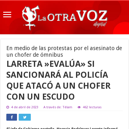
En medio de las protestas por el asesinato de
un chofer de ómnibus
LARRETA »EVALÚA» SI
SANCIONARÁ AL POLICÍA
QUE ATACÓ A UN CHOFER
CON UN ESCUDO
4 de abril de 2023
A través de: Télam
462 lecturas
El jefe de Gobierno porteño, Horacio Rodríguez Larreta informó