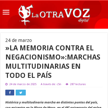
24 de marzo
»LA MEMORIA CONTRA EL
NEGACIONISMO»:MARCHAS
MULTITUDINARIAS EN
TODO EL PAÍS
24 de marzo de 2025
A través de: c5n
287 lecturas
Histórica y multitudinaria marcha en distintos puntos del país,
con epicentro en la Plaza de Mayo, en el 49º aniversario del golpe