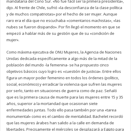
mandataria del Cono Sur. «No fue fácil ser la primera presidenta»,
dijo. Al frente de Chile, sufrió «la desconfianza de la clase política
y de muchos compatriotas» por el hecho de ser mujer. Aunque
raro era el día que no escuchaba «comentarios machistas», «las
nubes se fueron disipando». Por fin llegó el momento en que se
empezó a hablar más de su gestión que de su «condición de
mujer».
Como máxima ejecutiva de ONU Mujeres, la Agencia de Naciones
Unidas dedicada específicamente a algo más de la mitad de la
población del mundo -la femenina- se ha propuesto cinco
objetivos básicos cuyo logro es «cuestión de justicia». Entre ellos
figura un mayor poder femenino en todos los órdenes (político,
social, económico) y erradicar la violencia que sufren las mujeres
por serlo, tanto en situaciones de guerra como de paz. Señaló
que es la primera causa de muerte para las mujeres entre 15 y 35
años, superior a la mortandad que ocasionan siete
enfermedades juntas. Todo ello pasa también por una «tarea
monumental» como es el cambio de mentalidad. Bachelet recordó
que las mujeres árabes han salido a la calle en demanda de
libertades. Precisamente el miércoles se desplazará a Egipto para