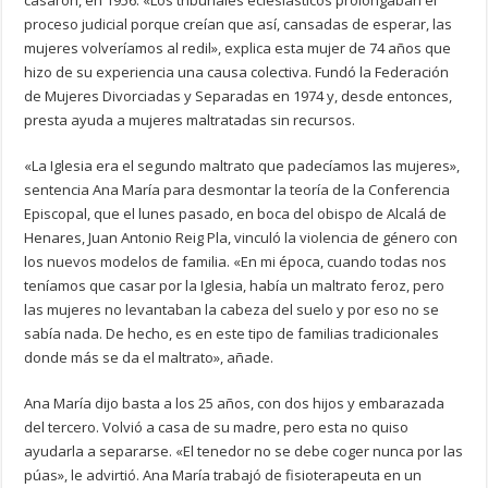
casaron, en 1956. «Los tribunales eclesiásticos prolongaban el
proceso judicial porque creían que así, cansadas de esperar, las
mujeres volveríamos al redil», explica esta mujer de 74 años que
hizo de su experiencia una causa colectiva. Fundó la Federación
de Mujeres Divorciadas y Separadas en 1974 y, desde entonces,
presta ayuda a mujeres maltratadas sin recursos.
«La Iglesia era el segundo maltrato que padecíamos las mujeres»,
sentencia Ana María para desmontar la teoría de la Conferencia
Episcopal, que el lunes pasado, en boca del obispo de Alcalá de
Henares, Juan Antonio Reig Pla, vinculó la violencia de género con
los nuevos modelos de familia. «En mi época, cuando todas nos
teníamos que casar por la Iglesia, había un maltrato feroz, pero
las mujeres no levantaban la cabeza del suelo y por eso no se
sabía nada. De hecho, es en este tipo de familias tradicionales
donde más se da el maltrato», añade.
Ana María dijo basta a los 25 años, con dos hijos y embarazada
del tercero. Volvió a casa de su madre, pero esta no quiso
ayudarla a separarse. «El tenedor no se debe coger nunca por las
púas», le advirtió. Ana María trabajó de fisioterapeuta en un