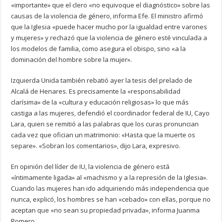
«importante» que el clero «no equivoque el diagnóstico» sobre las
causas de la violencia de género, informa Efe. El ministro afirmó
que la Iglesia «puede hacer mucho por la igualdad entre varones
y mujeres» y rechazó que la violencia de género esté vinculada a
los modelos de familia, como asegura el obispo, sino «a la
dominación del hombre sobre la mujer».
Izquierda Unida también rebatió ayer la tesis del prelado de
Alcalá de Henares. Es precisamente la «responsabilidad
clarísima» de la «cultura y educación religiosas» lo que más
castiga a las mujeres, defendió el coordinador federal de IU, Cayo
Lara, quien se remitió a las palabras que los curas pronuncian
cada vez que ofician un matrimonio: «Hasta que la muerte os
separe». «Sobran los comentarios», dijo Lara, expresivo.
En opinión del líder de IU, la violencia de género está
«íntimamente ligada» al «machismo y a la represión de la Iglesia».
Cuando las mujeres han ido adquiriendo más independencia que
nunca, explicó, los hombres se han «cebado» con ellas, porque no
aceptan que «no sean su propiedad privada», informa Juanma
Romero.