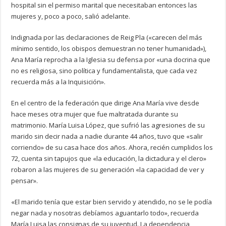
hospital sin el permiso marital que necesitaban entonces las
mujeres y, poco a poco, salió adelante.
Indignada por las declaraciones de Reig Pla («carecen del más
mínimo sentido, los obispos demuestran no tener humanidad»),
Ana María reprocha a la Iglesia su defensa por «una docrina que
no es religiosa, sino política y fundamentalista, que cada vez
recuerda más a la Inquisición».
En el centro de la federación que dirige Ana María vive desde
hace meses otra mujer que fue maltratada durante su
matrimonio. María Luisa López, que sufrió las agresiones de su
marido sin decir nada a nadie durante 44 años, tuvo que «salir
corriendo» de su casa hace dos años. Ahora, recién cumplidos los
72, cuenta sin tapujos que «la educación, la dictadura y el clero»
robaron a las mujeres de su generación «la capacidad de ver y
pensar».
«El marido tenía que estar bien servido y atendido, no se le podía
negar nada y nosotras debíamos aguantarlo todo», recuerda
María Luisa las consignas de su juventud. La dependencia