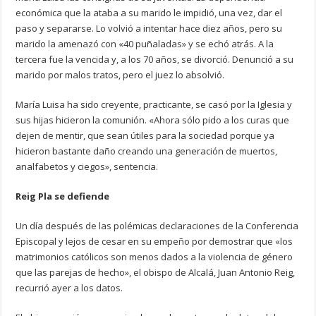
económica que la ataba a su marido le impidió, una vez, dar el
paso y separarse. Lo volvió a intentar hace diez años, pero su
marido la amenazó con «40 puñaladas» y se echó atrás. A la
tercera fue la vencida y, a los 70 años, se divorció. Denunció a su
marido por malos tratos, pero el juez lo absolvió.
María Luisa ha sido creyente, practicante, se casó por la Iglesia y
sus hijas hicieron la comunión. «Ahora sólo pido a los curas que
dejen de mentir, que sean útiles para la sociedad porque ya
hicieron bastante daño creando una generación de muertos,
analfabetos y ciegos», sentencia.
Reig Pla se defiende
Un día después de las polémicas declaraciones de la Conferencia
Episcopal y lejos de cesar en su empeño por demostrar que «los
matrimonios católicos son menos dados a la violencia de género
que las parejas de hecho», el obispo de Alcalá, Juan Antonio Reig,
recurrió ayer a los datos.