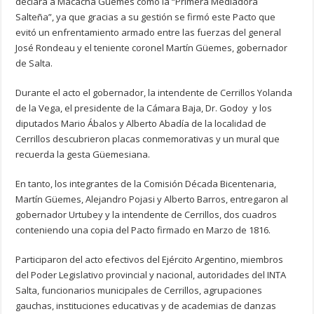
declara a Macacha Güemes como la “Primera Mediadora
Salteña”, ya que gracias a su gestión se firmó este Pacto que
evitó un enfrentamiento armado entre las fuerzas del general
José Rondeau y el teniente coronel Martín Güemes, gobernador
de Salta.
Durante el acto el gobernador, la intendente de Cerrillos Yolanda
de la Vega, el presidente de la Cámara Baja, Dr. Godoy y los
diputados Mario Ábalos y Alberto Abadía de la localidad de
Cerrillos descubrieron placas conmemorativas y un mural que
recuerda la gesta Güemesiana.
En tanto, los integrantes de la Comisión Década Bicentenaria,
Martín Güemes, Alejandro Pojasi y Alberto Barros, entregaron al
gobernador Urtubey y la intendente de Cerrillos, dos cuadros
conteniendo una copia del Pacto firmado en Marzo de 1816.
Participaron del acto efectivos del Ejército Argentino, miembros
del Poder Legislativo provincial y nacional, autoridades del INTA
Salta, funcionarios municipales de Cerrillos, agrupaciones
gauchas, instituciones educativas y de academias de danzas