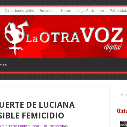
Direcciones Útiles
Encuestas
Home
Login Customizer
Publicida
iles
UERTE DE LUCIANA
Últi
IBLE FEMICIDIO
 Ministerio Público Fiscal
504 lecturas