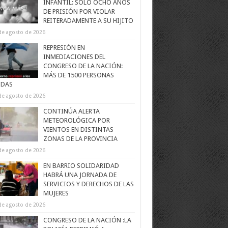
INFANTIL: SOLO OCHO AÑOS
DE PRISIÓN POR VIOLAR
REITERADAMENTE A SU HIJITO
de agosto de 2026
REPRESIÓN EN
INMEDIACIONES DEL
CONGRESO DE LA NACIÓN:
MÁS DE 1500 PERSONAS
IDAS
de agosto de 2026
CONTINÚA ALERTA
METEOROLÓGICA POR
VIENTOS EN DISTINTAS
ZONAS DE LA PROVINCIA
de agosto de 2026
EN BARRIO SOLIDARIDAD
HABRÁ UNA JORNADA DE
SERVICIOS Y DERECHOS DE LAS
MUJERES
de agosto de 2026
CONGRESO DE LA NACIÓN :LA