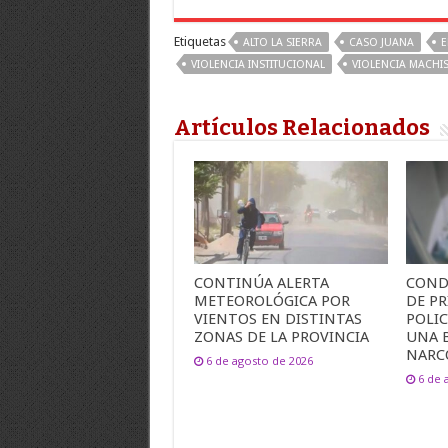
Etiquetas
ALTO LA SIERRA
CASO JUANA
E
VIOLENCIA INSTITUCIONAL
VIOLENCIA MACHIS
Artículos Relacionados
CONTINÚA ALERTA
COND
METEOROLÓGICA POR
DE PR
VIENTOS EN DISTINTAS
POLI
ZONAS DE LA PROVINCIA
UNA 
NARC
6 de agosto de 2026
6 de 