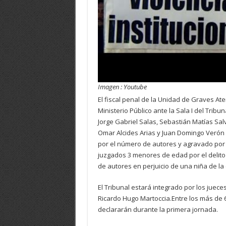
Imagen : Youtube
El fiscal penal de la Unidad de Graves At
Ministerio Público ante la Sala I del Tribu
Jorge Gabriel Salas, Sebastián Matías Sal
Omar Alcides Arias y Juan Domingo Verón p
por el número de autores y agravado por
juzgados 3 menores de edad por el delito
de autores en perjuicio de una niña de la 
El Tribunal estará integrado por los jue
Ricardo Hugo Martoccia.Entre los más de 6
declararán durante la primera jornada.