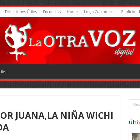
Direcciones Útiles
Encuestas
Home
Login Customizer
Publicidad
iles
 POR JUANA,LA NIÑA WICHI
Últi
DA