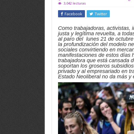
3,042 lecturas
Facebook
Twitter
Como trabajadoras, activistas, 
justa y legítima revuelta, a tod
al paro del lunes 21 de octubre
la profundización del modelo n
sociales convirtiendo en mercan
manifestaciones de estos días h
trabajadora que está cansada de
soportan los groseros subsidios
privado y al empresariado en tr
Estado Neoliberal no da más y e