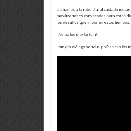
Llamamos a la rebeldía, al cuidado mutuo, 
movilizaciones convocadas para estos día
los desafíos que imponen estos tiempos.
¡¡Arriba lxs que luchan!!
¡¡Ningún diálogo social ni político con los mi