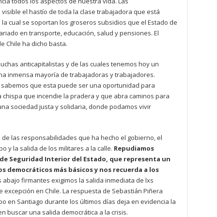
cía todos los aspectos de nuestra vida. Las
isible el hastío de toda la clase trabajadora que está
 la cual se soportan los groseros subsidios que el Estado de
sariado en transporte, educación, salud y pensiones. El
e Chile ha dicho basta.
luchas anticapitalistas y de las cuales tenemos hoy un
una inmensa mayoría de trabajadoras y trabajadores.
y sabemos que esta puede ser una oportunidad para
a chispa que incendie la pradera y que abra caminos para
r una sociedad justa y solidaria, donde podamos vivir
e las responsabilidades que ha hecho el gobierno, el
y la salida de los militares a la calle.
Repudiamos
 de Seguridad Interior del Estado, que representa un
s democráticos más básicos y nos recuerda a los
 abajo firmantes exigimos la salida inmediata de lxs
o de excepción en Chile. La respuesta de Sebastián Piñera
bo en Santiago durante los últimos días deja en evidencia la
n buscar una salida democrática a la crisis.