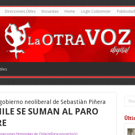
Direcciones Útiles
Encuestas
Home
Login Customizer
Publicidad
iles
 gobierno neoliberal de Sebastiàn Piñera
HILE SE SUMAN AL PARO
Últi
RE
izaciones feministas de Chile/elDesconcierto/cl