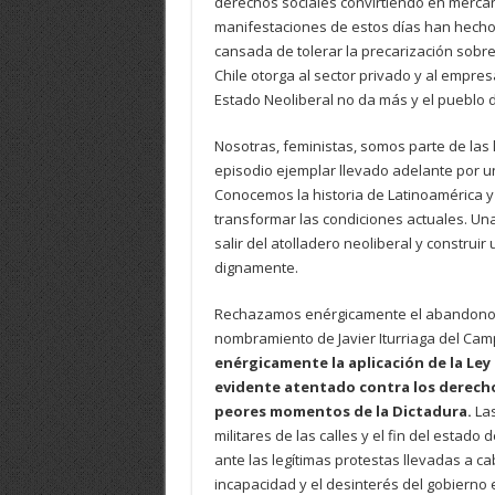
derechos sociales convirtiendo en mercan
manifestaciones de estos días han hecho v
cansada de tolerar la precarización sobre
Chile otorga al sector privado y al empre
Estado Neoliberal no da más y el pueblo d
Nosotras, feministas, somos parte de las 
episodio ejemplar llevado adelante por 
Conocemos la historia de Latinoamérica 
transformar las condiciones actuales. Un
salir del atolladero neoliberal y construi
dignamente.
Rechazamos enérgicamente el abandono d
nombramiento de Javier Iturriaga del Campo 
enérgicamente la aplicación de la Ley
evidente atentado contra los derecho
peores momentos de la Dictadura.
Las
militares de las calles y el fin del estad
ante las legítimas protestas llevadas a ca
incapacidad y el desinterés del gobierno e