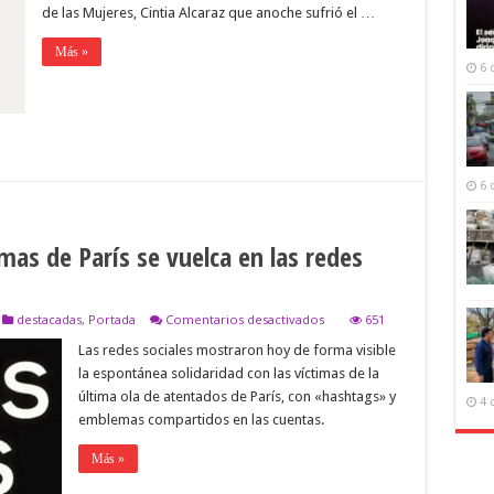
apoyo
de las Mujeres, Cintia Alcaraz que anoche sufrió el …
y
solidaridad
Más »
a
6 
la
periodista
Cintia
Alcaraz
6 
imas de París se vuelca en las redes
en
destacadas
,
Portada
Comentarios desactivados
651
La
Las redes sociales mostraron hoy de forma visible
solidaridad
con
la espontánea solidaridad con las víctimas de la
las
última ola de atentados de París, con «hashtags» y
víctimas
4 
de
emblemas compartidos en las cuentas.
París
se
Más »
vuelca
en