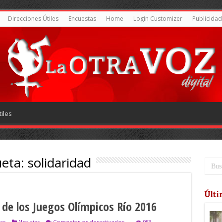
Direcciones Útiles
Encuestas
Home
Login Customizer
Publicidad
iles
ueta:
solidaridad
Últi
de los Juegos Olímpicos Río 2016
en
as
Noticias
Comentarios desactivados
953