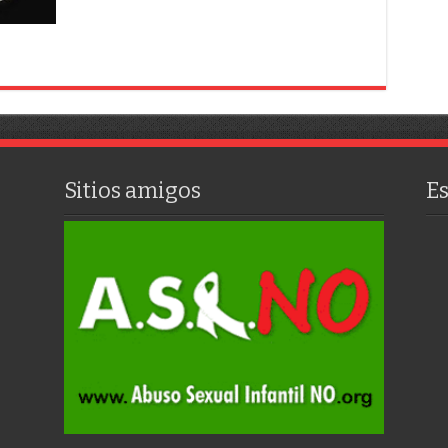
las
redes
sociales
Sitios amigos
E