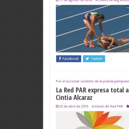
Facebook
Twitter
Por el accionar violento de la policía pampean
La Red PAR expresa total a
Cintia Alcaraz
23 de abril de 2016
A través de Red PAR