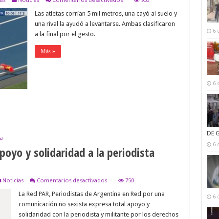
El
Las atletas corrían 5 mil metros, una cayó al suelo y
gesto
más
una rival la ayudó a levantarse. Ambas clasificaron
emocionante
6 
a la final por el gesto.
de
los
Juegos
Más »
Olímpicos
Río
2016
6 
DE 
a
6 
poyo y solidaridad a la periodista
en
Noticias
Comentarios desactivados
750
La
La Red PAR, Periodistas de Argentina en Red por una
Red
6 
PAR
comunicación no sexista expresa total apoyo y
expresa
solidaridad con la periodista y militante por los derechos
total