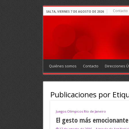
Contacto
SALTA, VIERNES 7 DE AGOSTO DE 2026
Quiénes somos
Contacto
Direcciones Út
Publicaciones por Etiq
Juegos Olímpicos Río de Janeiro
El gesto más emocionante 
17 de agosto de 2016
A través de Arg Notici