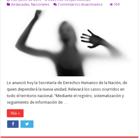
en
destacadas
,
Nacionales
Comentarios desactivados
559
Crearon
una
unidad
de
registro,
sistematización
y
seguimiento
de
femicidios
Lo anunció hoy la Secretaría de Derechos Humanos de la Nación, de
quien dependerá la nueva unidad. Relevará los casos ocurridos en
todo el territorio nacional. “Mediante el registro, sistematización y
seguimiento de información de …
Más »