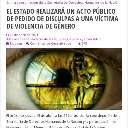
Con la coordinación de la Secretaría de Derechos Humanos de la Nación
EL ESTADO REALIZARÁ UN ACTO PÚBLICO
DE PEDIDO DE DISCULPAS A UNA VÍCTIMA
DE VIOLENCIA DE GÉNERO
15 de abril de 2021
A través de Prensa Mrio de las Mujeres,Géneros y Diversidad
en
Noticias
Comentarios desactivados
675
EL
ESTADO
REALIZARÁ
UN
ACTO
PÚBLICO
DE
PEDIDO
DE
DISCULPAS
A
UNA
VÍCTIMA
DE
VIOLENCIA
DE
El próximo jueves 15 de abril, a las 11 horas, con la coordinación de la
GÉNERO
Secretaría de Derechos Humanos de la Nación y la participación del
Ministerio de las Mujeres, Géneros y Diversidad de la Nación