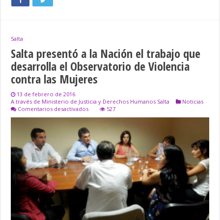
Salta
Salta presentó a la Nación el trabajo que
desarrolla el Observatorio de Violencia
contra las Mujeres
13 de febrero de 2016
A través de Ministerio de Justicia y Derechos Humanos Salta
Noticias
en
Comentarios desactivados
527
Salta
presentó
a
la
Nación
el
trabajo
que
desarrolla
el
Observatorio
de
Violencia
contra
las