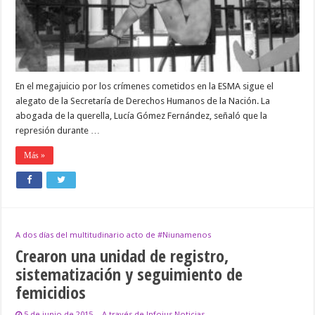
hubo
dos
bandos
equivalentes»
En el megajuicio por los crímenes cometidos en la ESMA sigue el
alegato de la Secretaría de Derechos Humanos de la Nación. La
abogada de la querella, Lucía Gómez Fernández, señaló que la
represión durante …
Más »
A dos días del multitudinario acto de #Niunamenos
Crearon una unidad de registro,
sistematización y seguimiento de
femicidios
5 de junio de 2015
A través de Infojus Noticias