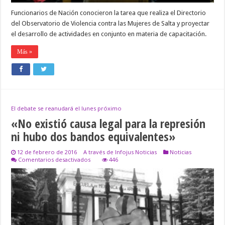
Mujeres
Funcionarios de Nación conocieron la tarea que realiza el Directorio
del Observatorio de Violencia contra las Mujeres de Salta y proyectar
el desarrollo de actividades en conjunto en materia de capacitación.
Más »
El debate se reanudará el lunes próximo
«No existió causa legal para la represión
ni hubo dos bandos equivalentes»
12 de febrero de 2016
A través de Infojus Noticias
Noticias
en
Comentarios desactivados
446
«No
existió
causa
legal
para
la
represión
ni