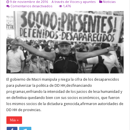
9 de noviembre de 2016
A través de Voces y apuntes
Noticias
en
Comentarios desactivados
1,476
Repudio
ante
el
informe
presentado
por
la
Secretaría
de
Derechos
Humanos
de
la
Nación
que
pone
El gobierno de Macri manipula y niega la cifra de los desaparecidos
en
duda
para pulverizar la politica de DD HH,desfinanciando
el
programas,enfriando la intensidad de los juicios de lesa humanidad y
número
de
en definitiva quedando bien con sus socios económicos, que fueron
desaparecidxs
los mismos socios de la dictadura genocida,afirmaron autoridades de
por
DD HH de provincias.
la
dictadura
Más »