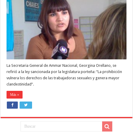
de
Mujeres
Meretrices
rechazó
el
proyecto
que
prohíbe
a
las
alternadoras
La Secretaria General de Ammar Nacional, Georgina Orellano, se
refirió a la ley sancionada por la legislatura porteña: “La prohibición
vulnera los derechos de las trabajadoras sexuales y genera mayor
clandestinidad”.
Más »