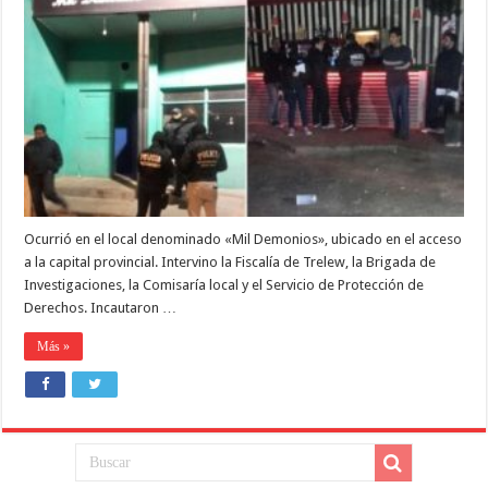
un
boliche
de
Rawson
por
una
causa
de
trata
de
menores
Ocurrió en el local denominado «Mil Demonios», ubicado en el acceso
a la capital provincial. Intervino la Fiscalía de Trelew, la Brigada de
Investigaciones, la Comisaría local y el Servicio de Protección de
Derechos. Incautaron …
Más »