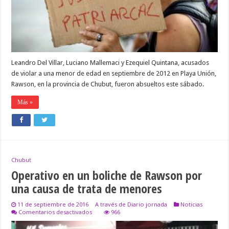
UNA
ADOLESCENTE
EN
2012
Leandro Del Villar, Luciano Mallemaci y Ezequiel Quintana, acusados
de violar a una menor de edad en septiembre de 2012 en Playa Unión,
Rawson, en la provincia de Chubut, fueron absueltos este sábado.
Más »
Chubut
Operativo en un boliche de Rawson por
una causa de trata de menores
11 de septiembre de 2016
A través de Diario jornada
Noticias
en
Comentarios desactivados
966
Operativo
en