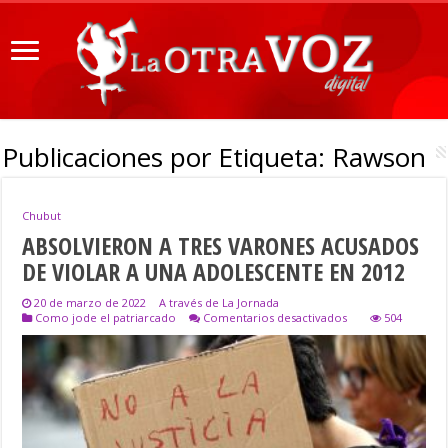
Publicaciones por Etiqueta:
Rawson
Chubut
ABSOLVIERON A TRES VARONES ACUSADOS
DE VIOLAR A UNA ADOLESCENTE EN 2012
20 de marzo de 2022
A través de La Jornada
en
Como jode el patriarcado
Comentarios desactivados
504
ABSOLVIERON
A
TRES
VARONES
ACUSADOS
DE
VIOLAR
A