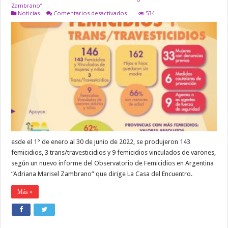
Zambrano”
en
Noticias
Comentarios desactivados
534
ENTRE
EL
1°
DE
ENERO
Y
JUNIO
DE
ESTE
AÑO,
SE
PRODUJERON
143
FEMICIDIOS,3
TRANS-
TRAVESTICIDIOS
esde el 1° de enero al 30 de junio de 2022, se produjeron 143
Y
9
femicidios, 3 trans/travesticidios y 9 femicidios vinculados de varones,
FEMICIDIOS
según un nuevo informe del Observatorio de Femicidios en Argentina
VINCULADOS
“Adriana Marisel Zambrano” que dirige La Casa del Encuentro.
Más »