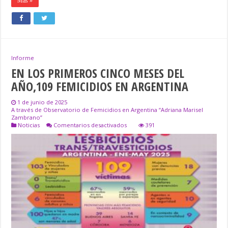
Más »
Informe
EN LOS PRIMEROS CINCO MESES DEL
AÑO,109 FEMICIDIOS EN ARGENTINA
1 de junio de 2025
A través de Observatorio de Femicidios en Argentina “Adriana Marisel
Zambrano”
en
Noticias
Comentarios desactivados
391
EN
LOS
PRIMEROS
CINCO
MESES
DEL
AÑO,109
FEMICIDIOS
EN
ARGENTINA