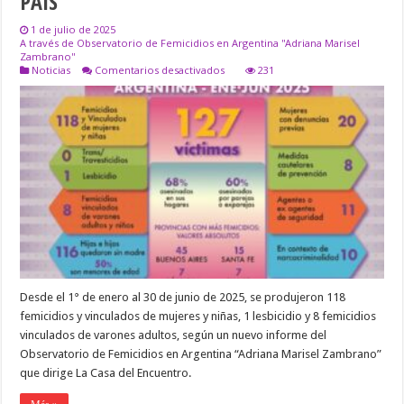
PAÍS
1 de julio de 2025
A través de Observatorio de Femicidios en Argentina ''Adriana Marisel
Zambrano''
en
Noticias
Comentarios desactivados
231
EN
SEIS
MESES
HUBO
127
VÍCTIMAS
DE
VIOLENCIA
EXTREMA
DE
GÉNERO
EN
EL
PAÍS
Desde el 1° de enero al 30 de junio de 2025, se produjeron 118
femicidios y vinculados de mujeres y niñas, 1 lesbicidio y 8 femicidios
vinculados de varones adultos, según un nuevo informe del
Observatorio de Femicidios en Argentina “Adriana Marisel Zambrano”
que dirige La Casa del Encuentro.