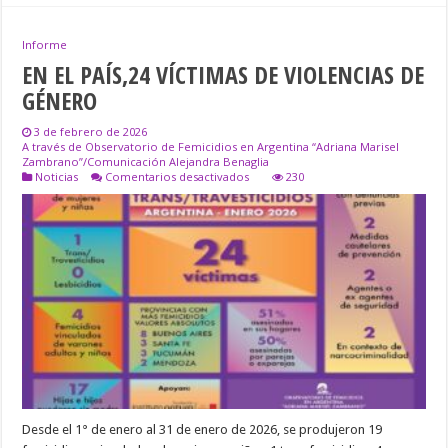
Informe
EN EL PAÍS,24 VÍCTIMAS DE VIOLENCIAS DE
GÉNERO
3 de febrero de 2026
A través de Observatorio de Femicidios en Argentina “Adriana Marisel
Zambrano”/Comunicación Alejandra Benaglia
en
Noticias
Comentarios desactivados
230
EN
EL
PAÍS,24
VÍCTIMAS
DE
VIOLENCIAS
DE
GÉNERO
Desde el 1° de enero al 31 de enero de 2026, se produjeron 19