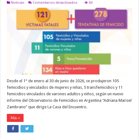
en
Noticias
Comentarios desactivados
60
ARGENTINA:
121
FATALES
EN
ARGENTINA
EN
LO
QUE
VA
DEL
AÑO
Desde el 1° de enero al 30 de junio de 2026, se produjeron 105
femicidios y vinculados de mujeres y niñas, 5 transfemicidios y 11
femicidios vinculados de varones adultos y niños, según un nuevo
informe del Observatorio de Femicidios en Argentina “Adriana Marisel
Zambrano” que dirige La Casa del Encuentro.
Más »