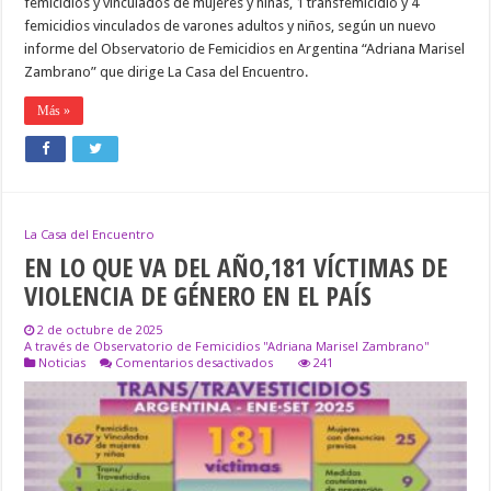
femicidios y vinculados de mujeres y niñas, 1 transfemicidio y 4
femicidios vinculados de varones adultos y niños, según un nuevo
informe del Observatorio de Femicidios en Argentina “Adriana Marisel
Zambrano” que dirige La Casa del Encuentro.
Más »
La Casa del Encuentro
EN LO QUE VA DEL AÑO,181 VÍCTIMAS DE
VIOLENCIA DE GÉNERO EN EL PAÍS
2 de octubre de 2025
A través de Observatorio de Femicidios ''Adriana Marisel Zambrano''
en
Noticias
Comentarios desactivados
241
EN
LO
QUE
VA
DEL
AÑO,181
VÍCTIMAS