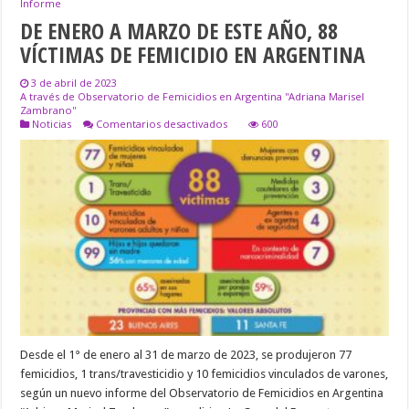
Informe
DE ENERO A MARZO DE ESTE AÑO, 88
VÍCTIMAS DE FEMICIDIO EN ARGENTINA
3 de abril de 2023
A través de Observatorio de Femicidios en Argentina ''Adriana Marisel
Zambrano''
en
Noticias
Comentarios desactivados
600
DE
ENERO
A
MARZO
DE
ESTE
AÑO,
88
VÍCTIMAS
DE
FEMICIDIO
EN
ARGENTINA
Desde el 1° de enero al 31 de marzo de 2023, se produjeron 77
femicidios, 1 trans/travesticidio y 10 femicidios vinculados de varones,
según un nuevo informe del Observatorio de Femicidios en Argentina